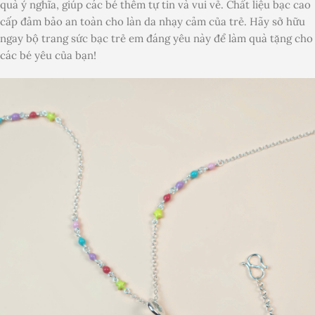
quà ý nghĩa, giúp các bé thêm tự tin và vui vẻ. Chất liệu bạc cao
cấp đảm bảo an toàn cho làn da nhạy cảm của trẻ. Hãy sở hữu
ngay bộ trang sức bạc trẻ em đáng yêu này để làm quà tặng cho
các bé yêu của bạn!