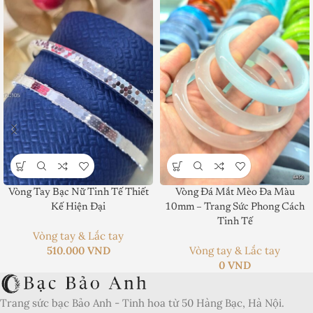
Vòng Tay Bạc Nữ Tinh Tế Thiết
Vòng Đá Mắt Mèo Đa Màu
Kế Hiện Đại
10mm – Trang Sức Phong Cách
Product SKU:
Tinh Tế
Vòng tay & Lắc tay
Product Brand:
510.000
VND
Vòng tay & Lắc tay
0
VND
Product Currency:
Trang sức bạc Bảo Anh - Tinh hoa từ 50 Hàng Bạc, Hà Nội.
Price Valid Until: