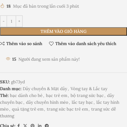
18
Mục đã bán trong lần cuối 3 phút
THÊM VÀO GIỎ HÀNG
Thêm vào so sánh
Thêm vào danh sách yêu thích
15
Người đang xem sản phẩm này!
SKU:
gb73yd
Danh mục:
Dây chuyền & Mặt dây
,
Vòng tay & Lắc tay
Thẻ:
bạc dành cho bé
,
bạc trẻ em
,
bộ trang sức bạc
,
dây
chuyền bạc
,
dây chuyền hình mèo
,
lắc tay bạc
,
lắc tay hình
mèo
,
quà tặng trẻ em
,
trang sức bạc trẻ em
,
trang sức dễ
thương
Chia sẻ: