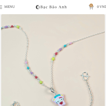
0
MENU
0
VN