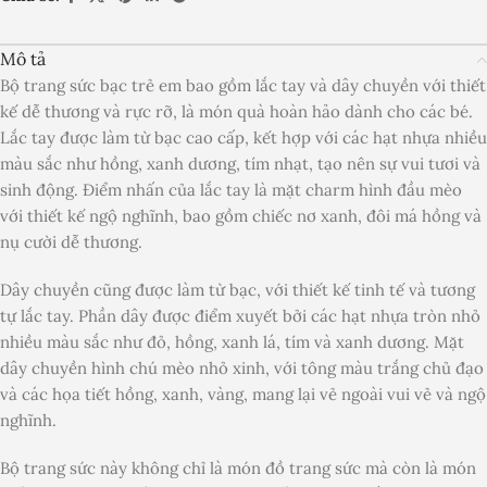
Mô tả
Bộ trang sức bạc trẻ em bao gồm lắc tay và dây chuyền với thiết
kế dễ thương và rực rỡ, là món quà hoàn hảo dành cho các bé.
Lắc tay được làm từ bạc cao cấp, kết hợp với các hạt nhựa nhiều
màu sắc như hồng, xanh dương, tím nhạt, tạo nên sự vui tươi và
sinh động. Điểm nhấn của lắc tay là mặt charm hình đầu mèo
với thiết kế ngộ nghĩnh, bao gồm chiếc nơ xanh, đôi má hồng và
nụ cười dễ thương.
Dây chuyền cũng được làm từ bạc, với thiết kế tinh tế và tương
tự lắc tay. Phần dây được điểm xuyết bởi các hạt nhựa tròn nhỏ
nhiều màu sắc như đỏ, hồng, xanh lá, tím và xanh dương. Mặt
dây chuyền hình chú mèo nhỏ xinh, với tông màu trắng chủ đạo
và các họa tiết hồng, xanh, vàng, mang lại vẻ ngoài vui vẻ và ngộ
nghĩnh.
Bộ trang sức này không chỉ là món đồ trang sức mà còn là món