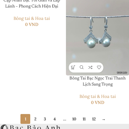
Cặp Nhẫn Bạc Tối Giản và Lấp
Lánh – Phong Cách Hiện Đại
Bông tai & Hoa tai
0
VND
Bông Tai Bạc Ngọc Trai Thanh
Lịch Sang Trọng
Bông tai & Hoa tai
0
VND
1
2
3
4
…
10
11
12
→