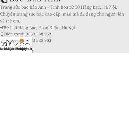
Trang sức bạc Bảo Anh - Tinh hoa từ 50 Hàng Bạc, Hà Nội.
Chuyên trang sức bạc cao cấp, mẫu mã đa dạng cho người lớn
và trẻ em.
50 Phố Hàng Bạc, Hoàn Kiếm, Hà Nội
Điện thoại: 0833 388 963
Điện thoại: 0833 388 963
0
ửa hàng
Danh sách mong muốn
Bộ lọc
Tài khoản của tôi
Xe đẩy
BÀI VIẾT MỚI
CÂU CHUYỆN CỦA CHÚNG TÔI
LINK HỮU DỤNG
© 2025 Trang Sức Bạc Bảo Anh. Giữ toàn quyền nội dung. Đã
đăng ký với bộ công thương