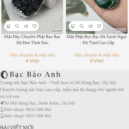
Mặt Dây Chuyền Phật Bọc Bạc
Mặt Phật Bọc Bạc Đá Xanh Ngọc
Product SKU:
Đá Đen Tinh Xảo
– Đỏ Tươi Cao Cấp
Product Brand:
Dây chuyền & Mặt dây
Dây chuyền & Mặt dây
0
VND
0
VND
Product Currency:
Price Valid Until:
Trang sức bạc Bảo Anh - Tinh hoa từ 50 Hàng Bạc, Hà Nội.
Product In-Stock:
Chuyên trang sức bạc cao cấp, mẫu mã đa dạng cho người lớn
và trẻ em.
Xếp hạng của biên tập viên:
50 Phố Hàng Bạc, Hoàn Kiếm, Hà Nội
5
Điện thoại: 0833 388 963
Điện thoại: 0833 388 963
BÀI VIẾT MỚI