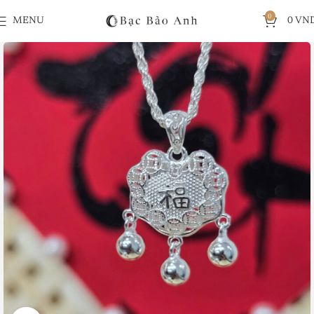
0
MENU
0
VN