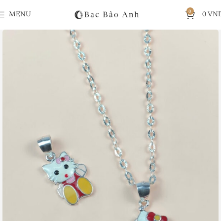
0
MENU
0
VN