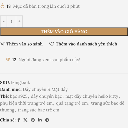
18
Mục đã bán trong lần cuối 3 phút
THÊM VÀO GIỎ HÀNG
Thêm vào so sánh
Thêm vào danh sách yêu thích
12
Người đang xem sản phẩm này!
SKU:
lzingkxuk
Danh mục:
Dây chuyền & Mặt dây
Thẻ:
bạc s925
,
dây chuyền bạc
,
mặt dây chuyền hello kitty
,
phụ kiện thời trang trẻ em
,
quà tặng trẻ em
,
trang sức bạc dễ
thương
,
trang sức bạc trẻ em
Chia sẻ: