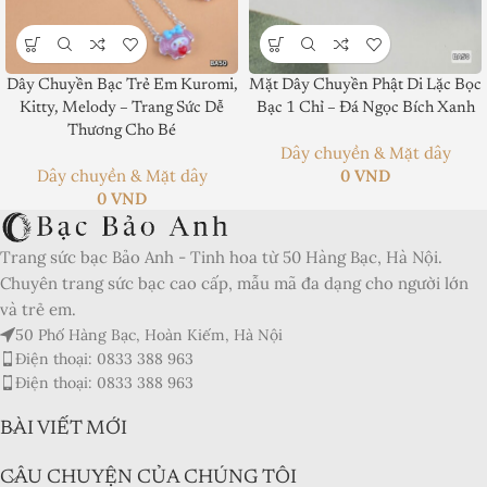
Dây Chuyền Bạc Trẻ Em Kuromi,
Mặt Dây Chuyền Phật Di Lặc Bọc
Product SKU:
Kitty, Melody – Trang Sức Dễ
Bạc 1 Chỉ – Đá Ngọc Bích Xanh
Thương Cho Bé
Product Brand:
Dây chuyền & Mặt dây
Dây chuyền & Mặt dây
0
VND
Product Currency:
0
VND
Price Valid Until:
Trang sức bạc Bảo Anh - Tinh hoa từ 50 Hàng Bạc, Hà Nội.
Product In-Stock:
Chuyên trang sức bạc cao cấp, mẫu mã đa dạng cho người lớn
và trẻ em.
Xếp hạng của biên tập viên:
50 Phố Hàng Bạc, Hoàn Kiếm, Hà Nội
5
Điện thoại: 0833 388 963
Điện thoại: 0833 388 963
BÀI VIẾT MỚI
CÂU CHUYỆN CỦA CHÚNG TÔI