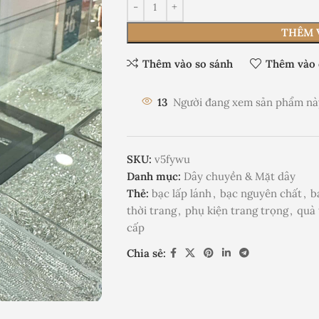
THÊM 
Thêm vào so sánh
Thêm vào 
13
Người đang xem sản phẩm nà
SKU:
v5fywu
Danh mục:
Dây chuyền & Mặt dây
Thẻ:
bạc lấp lánh
,
bạc nguyên chất
,
b
thời trang
,
phụ kiện trang trọng
,
quà 
cấp
Chia sẻ: