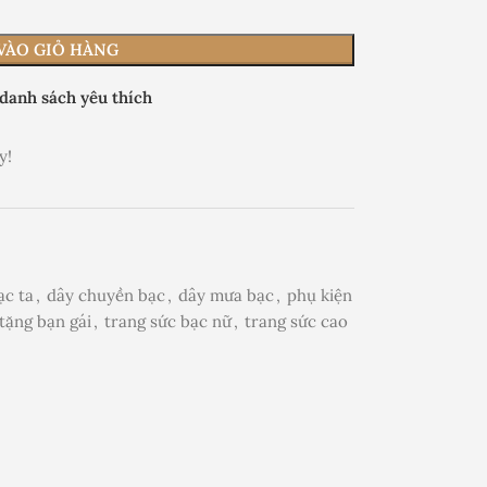
VÀO GIỎ HÀNG
danh sách yêu thích
y!
ạc ta
,
dây chuyền bạc
,
dây mưa bạc
,
phụ kiện
tặng bạn gái
,
trang sức bạc nữ
,
trang sức cao