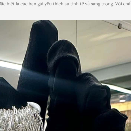
c biệt là các bạn gái yêu thích sự tinh tế và sang trọng. Với c