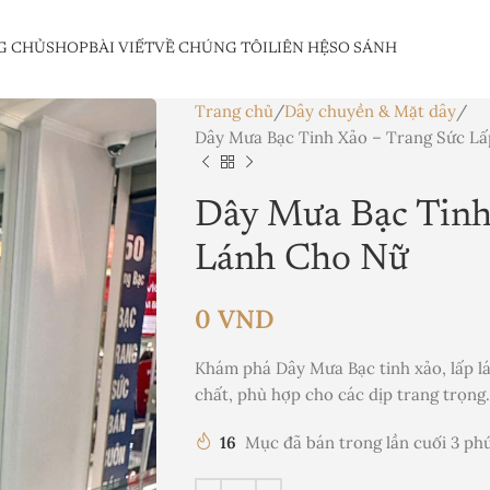
G CHỦ
SHOP
BÀI VIẾT
VỀ CHÚNG TÔI
LIÊN HỆ
SO SÁNH
Trang chủ
Dây chuyền & Mặt dây
Dây Mưa Bạc Tinh Xảo – Trang Sức L
Dây Mưa Bạc Tinh
Lánh Cho Nữ
0
VND
Khám phá Dây Mưa Bạc tinh xảo, lấp l
chất, phù hợp cho các dịp trang trọng
16
Mục đã bán trong lần cuối 3 ph