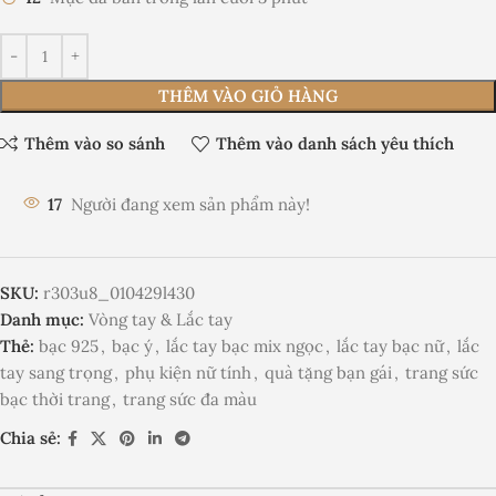
THÊM VÀO GIỎ HÀNG
Thêm vào so sánh
Thêm vào danh sách yêu thích
17
Người đang xem sản phẩm này!
SKU:
r303u8_010429l430
Danh mục:
Vòng tay & Lắc tay
Thẻ:
bạc 925
,
bạc ý
,
lắc tay bạc mix ngọc
,
lắc tay bạc nữ
,
lắc
tay sang trọng
,
phụ kiện nữ tính
,
quà tặng bạn gái
,
trang sức
bạc thời trang
,
trang sức đa màu
Chia sẻ: