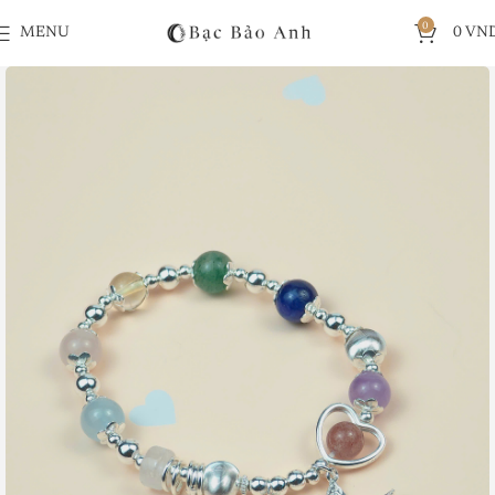
0
MENU
0
VN