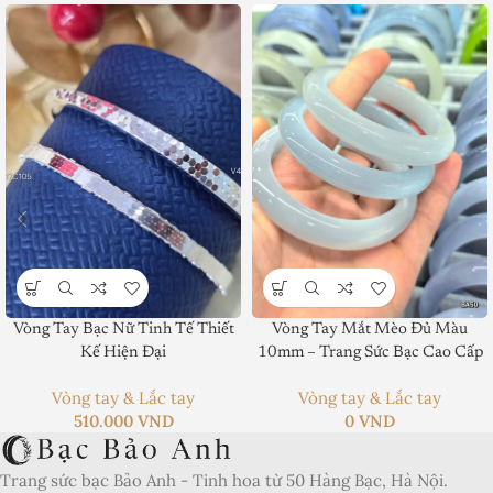
Vòng Tay Bạc Nữ Tinh Tế Thiết
Vòng Tay Mắt Mèo Đủ Màu
Product SKU:
Kế Hiện Đại
10mm – Trang Sức Bạc Cao Cấp
Product Brand:
Vòng tay & Lắc tay
Vòng tay & Lắc tay
510.000
VND
0
VND
Product Currency:
Trang sức bạc Bảo Anh - Tinh hoa từ 50 Hàng Bạc, Hà Nội.
Price Valid Until: