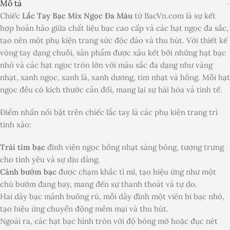
Mô tả
Chiếc
Lắc Tay Bạc Mix Ngọc Đa Màu
từ BacVn.com là sự kết
hợp hoàn hảo giữa chất liệu bạc cao cấp và các hạt ngọc đa sắc,
tạo nên một phụ kiện trang sức độc đáo và thu hút. Với thiết kế
vòng tay dạng chuỗi, sản phẩm được xâu kết bởi những hạt bạc
nhỏ và các hạt ngọc tròn lớn với màu sắc đa dạng như vàng
nhạt, xanh ngọc, xanh lá, xanh dương, tím nhạt và hồng. Mỗi hạt
ngọc đều có kích thước cân đối, mang lại sự hài hòa và tinh tế.
Điểm nhấn nổi bật trên chiếc lắc tay là các phụ kiện trang trí
tinh xảo:
Trái tim bạc
đính viên ngọc hồng nhạt sáng bóng, tượng trưng
cho tình yêu và sự dịu dàng.
Cánh bướm bạc
được chạm khắc tỉ mỉ, tạo hiệu ứng như một
chú bướm đang bay, mang đến sự thanh thoát và tự do.
Hai dây bạc mảnh buông rủ, mỗi dây đính một viên bi bạc nhỏ,
tạo hiệu ứng chuyển động mềm mại và thu hút.
Ngoài ra, các hạt bạc hình tròn với độ bóng mờ hoặc đục nét