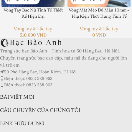
Product SKU:
Vòng Tay Bạc Nữ Tinh Tế Thiết
Vòng Mắt Mèo Đủ Màu 10mm –
Kế Hiện Đại
Phụ Kiện Thời Trang Tinh Tế
Product Brand:
Vòng tay & Lắc tay
Vòng tay & Lắc tay
Product Currency:
510.000
VND
0
VND
Price Valid Until:
Trang sức bạc Bảo Anh - Tinh hoa từ 50 Hàng Bạc, Hà Nội.
Product In-Stock:
Chuyên trang sức bạc cao cấp, mẫu mã đa dạng cho người lớn
và trẻ em.
Xếp hạng của biên tập viên:
50 Phố Hàng Bạc, Hoàn Kiếm, Hà Nội
5
Điện thoại: 0833 388 963
Điện thoại: 0833 388 963
BÀI VIẾT MỚI
CÂU CHUYỆN CỦA CHÚNG TÔI
LINK HỮU DỤNG