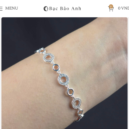
0
MENU
0
VN