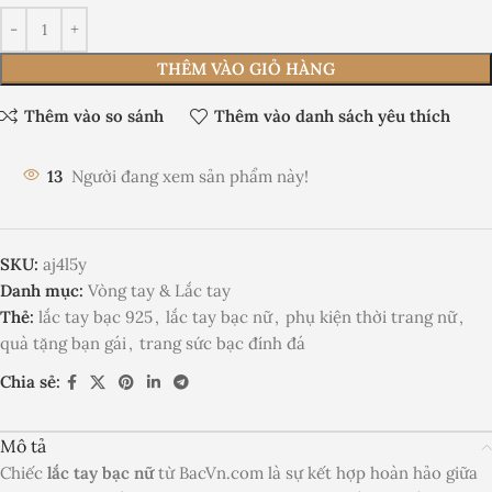
THÊM VÀO GIỎ HÀNG
Thêm vào so sánh
Thêm vào danh sách yêu thích
13
Người đang xem sản phẩm này!
SKU:
aj4l5y
Danh mục:
Vòng tay & Lắc tay
Thẻ:
lắc tay bạc 925
,
lắc tay bạc nữ
,
phụ kiện thời trang nữ
,
quà tặng bạn gái
,
trang sức bạc đính đá
Chia sẻ:
Mô tả
Chiếc
lắc tay bạc nữ
từ BacVn.com là sự kết hợp hoàn hảo giữa