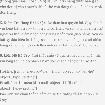
(thông qua Email hoặc SMS) sau khi đơn hàng được bàn giao
cho đơn vị vận chuyển để có thể chủ động theo dõi hành trình
đơn hàng.
5. Kiểm Tra Hàng Khi Nhận:
Để đảm bảo quyền lợi, Quý khách
vui lòng kiểm tra kỹ tình trạng gói hàng và sản phẩm bên trong
ngay tại thời điểm nhận hàng cùng nhân viên giao hàng. Nếu có
bất kỳ dấu hiệu hư hỏng, sai sót nào, xin vui lòng từ chối nhận
hàng và liên hệ ngay với Bảo Anh qua Hotline để được hỗ trợ.
6. Liên Hệ Hỗ Trợ:
Mọi thắc mắc về quá trình vận chuyển, xin
vui lòng liên hệ bộ phận Chăm sóc khách hàng của Bảo Anh:
Hotline: [rwmb_meta id="dien_thoai" object_id="lien-he"
object_type="setting"]
Email: [rwmb_meta id="email" object_id="lien-he"
object_type="setting"]
Bảo Anh xin chân thành cảm ơn sự tin tưởng và lựa chọn của
Quý khách!