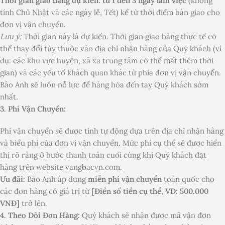
Thời gian giao hàng dự kiến: từ 1 đến 3 ngày làm việc
(không
tính Chủ Nhật và các ngày lễ, Tết) kể từ thời điểm bàn giao cho
đơn vị vận chuyển.
Lưu ý:
Thời gian này là dự kiến. Thời gian giao hàng thực tế có
thể thay đổi tùy thuộc vào địa chỉ nhận hàng của Quý khách (ví
dụ: các khu vực huyện, xã xa trung tâm có thể mất thêm thời
gian) và các yếu tố khách quan khác từ phía đơn vị vận chuyển.
Bảo Anh sẽ luôn nỗ lực để hàng hóa đến tay Quý khách sớm
nhất.
3. Phí Vận Chuyển:
Phí vận chuyển sẽ được tính tự động dựa trên địa chỉ nhận hàng
và biểu phí của đơn vị vận chuyển. Mức phí cụ thể sẽ được hiển
thị rõ ràng ở bước thanh toán cuối cùng khi Quý khách đặt
hàng trên website vangbacvn.com.
Ưu đãi:
Bảo Anh áp dụng
miễn phí vận chuyển
toàn quốc cho
các đơn hàng có giá trị từ
[Điền số tiền cụ thể, VD: 500.000
VNĐ]
trở lên.
4. Theo Dõi Đơn Hàng:
Quý khách sẽ nhận được mã vận đơn