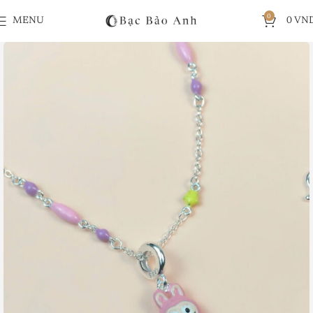
0
MENU
0
VN