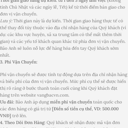
Thời gian giao hàng dự kiến: từ 1 đến 3 ngày làm việc
(không
tính Chủ Nhật và các ngày lễ, Tết) kể từ thời điểm bàn giao cho
đơn vị vận chuyển.
Lưu ý:
Thời gian này là dự kiến. Thời gian giao hàng thực tế có
thể thay đổi tùy thuộc vào địa chỉ nhận hàng của Quý khách (ví
dụ: các khu vực huyện, xã xa trung tâm có thể mất thêm thời
gian) và các yếu tố khách quan khác từ phía đơn vị vận chuyển.
Bảo Anh sẽ luôn nỗ lực để hàng hóa đến tay Quý khách sớm
nhất.
3. Phí Vận Chuyển:
Phí vận chuyển sẽ được tính tự động dựa trên địa chỉ nhận hàng
và biểu phí của đơn vị vận chuyển. Mức phí cụ thể sẽ được hiển
thị rõ ràng ở bước thanh toán cuối cùng khi Quý khách đặt
hàng trên website vangbacvn.com.
Ưu đãi:
Bảo Anh áp dụng
miễn phí vận chuyển
toàn quốc cho
các đơn hàng có giá trị từ
[Điền số tiền cụ thể, VD: 500.000
VNĐ]
trở lên.
4. Theo Dõi Đơn Hàng:
Quý khách sẽ nhận được mã vận đơn