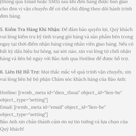
(thông qua Email hoặc SMS) sau khi đơn hàng được bàn giao
cho đơn vị vận chuyển để có thể chủ động theo dõi hành trình
đơn hàng.
5. Kiểm Tra Hàng Khi Nhận:
Để đảm bảo quyền lợi, Quý khách
vui lòng kiểm tra kỹ tình trạng gói hàng và sản phẩm bên trong
ngay tại thời điểm nhận hàng cùng nhân viên giao hàng. Nếu có
bất kỳ dấu hiệu hư hỏng, sai sót nào, xin vui lòng từ chối nhận
hàng và liên hệ ngay với Bảo Anh qua Hotline để được hỗ trợ.
6. Liên Hệ Hỗ Trợ:
Mọi thắc mắc về quá trình vận chuyển, xin
vui lòng liên hệ bộ phận Chăm sóc khách hàng của Bảo Anh:
Hotline: [rwmb_meta id="dien_thoai" object_id="lien-he"
object_type="setting"]
Email: [rwmb_meta id="email" object_id="lien-he"
object_type="setting"]
Bảo Anh xin chân thành cảm ơn sự tin tưởng và lựa chọn của
Quý khách!