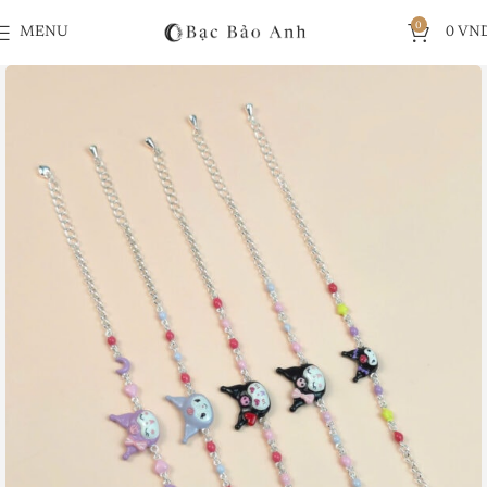
0
MENU
0
VN