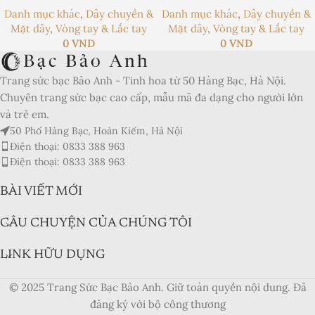
Danh mục khác
,
Dây chuyền &
Danh mục khác
,
Dây chuyền &
Mặt dây
,
Vòng tay & Lắc tay
Mặt dây
,
Vòng tay & Lắc tay
0
VND
0
VND
Trang sức bạc Bảo Anh - Tinh hoa từ 50 Hàng Bạc, Hà Nội.
Chuyên trang sức bạc cao cấp, mẫu mã đa dạng cho người lớn
và trẻ em.
50 Phố Hàng Bạc, Hoàn Kiếm, Hà Nội
Điện thoại: 0833 388 963
Điện thoại: 0833 388 963
BÀI VIẾT MỚI
CÂU CHUYỆN CỦA CHÚNG TÔI
LINK HỮU DỤNG
© 2025 Trang Sức Bạc Bảo Anh. Giữ toàn quyền nội dung. Đã
đăng ký với bộ công thương