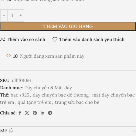
THÊM VÀO GIỎ HÀNG
Thêm vào so sánh
Thêm vào danh sách yêu thích
10
Người đang xem sản phẩm này!
SKU:
ulhf010i6
Danh mục:
Dây chuyền & Mặt dây
Thẻ:
bạc s925
,
dây chuyền bạc dễ thương
,
mặt dây chuyền bạc
trẻ em
,
quà tặng trẻ em
,
trang sức bạc cho bé
Chia sẻ:
Mô tả