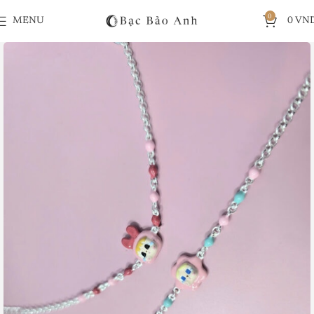
0
MENU
0
VN