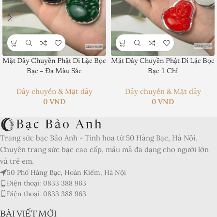
Mặt Dây Chuyền Phật Di Lặc Bọc
Mặt Dây Chuyền Phật Di Lặc Bọc
Product SKU:
Bạc – Đa Màu Sắc
Bạc 1 Chỉ
Product Brand:
Dây chuyền & Mặt dây
Dây chuyền & Mặt dây
0
VND
0
VND
Product Currency:
Price Valid Until:
Trang sức bạc Bảo Anh - Tinh hoa từ 50 Hàng Bạc, Hà Nội.
Chuyên trang sức bạc cao cấp, mẫu mã đa dạng cho người lớn
Product In-Stock:
và trẻ em.
Xếp hạng của biên tập viên:
50 Phố Hàng Bạc, Hoàn Kiếm, Hà Nội
5
Điện thoại: 0833 388 963
Điện thoại: 0833 388 963
BÀI VIẾT MỚI