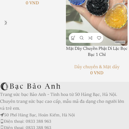
0
VND
Mặt Dây Chuyền Phật Di Lặc Bọc
Product SKU:
Bạc 1 Chỉ
Product Brand:
Dây chuyền & Mặt dây
0
VND
Product Currency:
Price Valid Until:
Trang sức bạc Bảo Anh - Tinh hoa từ 50 Hàng Bạc, Hà Nội.
Product In-Stock:
Chuyên trang sức bạc cao cấp, mẫu mã đa dạng cho người lớn
và trẻ em.
Xếp hạng của biên tập viên:
50 Phố Hàng Bạc, Hoàn Kiếm, Hà Nội
5
Điện thoại: 0833 388 963
Điện thoại: 0833 388 963