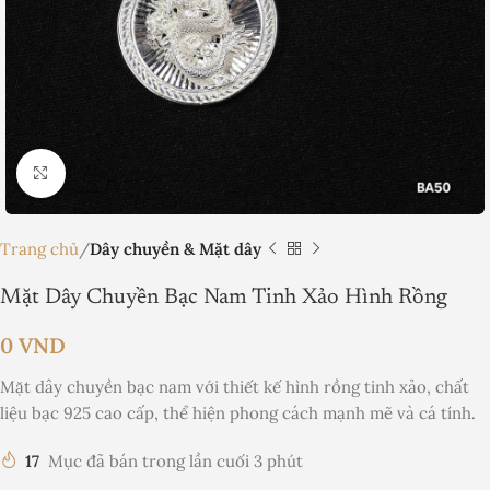
Nhấp để phóng to
Trang chủ
Dây chuyền & Mặt dây
Mặt Dây Chuyền Bạc Nam Tinh Xảo Hình Rồng
0
VND
Mặt dây chuyền bạc nam với thiết kế hình rồng tinh xảo, chất
liệu bạc 925 cao cấp, thể hiện phong cách mạnh mẽ và cá tính.
17
Mục đã bán trong lần cuối 3 phút