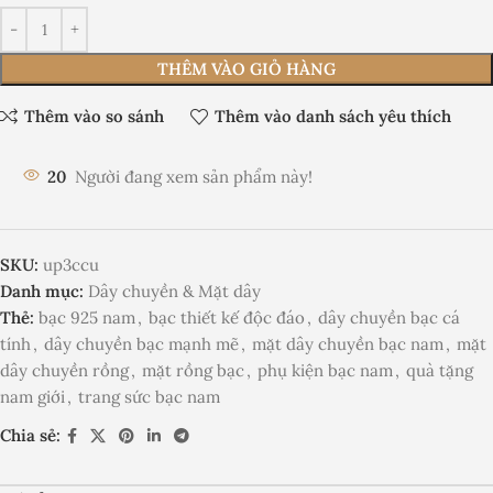
THÊM VÀO GIỎ HÀNG
Thêm vào so sánh
Thêm vào danh sách yêu thích
20
Người đang xem sản phẩm này!
SKU:
up3ccu
Danh mục:
Dây chuyền & Mặt dây
Thẻ:
bạc 925 nam
,
bạc thiết kế độc đáo
,
dây chuyền bạc cá
tính
,
dây chuyền bạc mạnh mẽ
,
mặt dây chuyền bạc nam
,
mặt
dây chuyền rồng
,
mặt rồng bạc
,
phụ kiện bạc nam
,
quà tặng
nam giới
,
trang sức bạc nam
Chia sẻ: