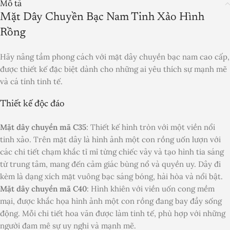
Mô tả
Mặt Dây Chuyền Bạc Nam Tinh Xảo Hình
Rồng
Hãy nâng tầm phong cách với mặt dây chuyền bạc nam cao cấp,
được thiết kế đặc biệt dành cho những ai yêu thích sự mạnh mẽ
và cá tính tinh tế.
Thiết kế độc đáo
Mặt dây chuyền mã C35
: Thiết kế hình tròn với một viền nổi
tinh xảo. Trên mặt dây là hình ảnh một con rồng uốn lượn với
các chi tiết chạm khắc tỉ mỉ từng chiếc vảy và tạo hình tia sáng
từ trung tâm, mang đến cảm giác bùng nổ và quyền uy. Dây đi
kèm là dạng xích mặt vuông bạc sáng bóng, hài hòa và nổi bật.
Mặt dây chuyền mã C40
: Hình khiên với viền uốn cong mềm
mại, được khắc họa hình ảnh một con rồng đang bay đầy sống
động. Mỗi chi tiết hoa văn được làm tinh tế, phù hợp với những
người đam mê sự uy nghi và mạnh mẽ.