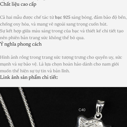
Chất liệu cao cấp
Cả hai mẫu được chế tác từ
bạc 925
sáng bóng, đảm bảo độ bền,
chống oxy hóa, và mang vẻ ngoài sang trọng cuốn hút.
Sự kết hợp giữa màu sáng trong của bạc và thiết kế chi tiết tạo
nên phiên bản trang sức không thể bỏ qua.
Ý nghĩa phong cách
Hình ảnh rồng trong trang sức tượng trưng cho quyền uy, sức
mạnh và sự bảo vệ. Là lựa chọn hoàn hảo dành cho nam giới
muốn thể hiện sự tự tin và bản lĩnh.
Link ảnh sản phẩm chi tiết: