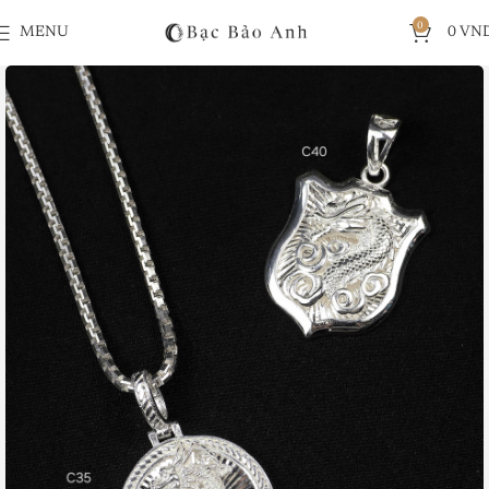
0
MENU
0
VN