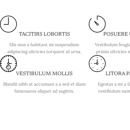
TACITIRS LOBORTIS
POSUERE
Elis mus a habitant mi suspendisse
Vestibulum feugia
adipiscing ultricies torquent id urna.
primis ultricies 
VESTIBULUM MOLLIS
LITORA 
Blandit nibh at accumsan a a sed et diam
Egestas a mi a 
himenaeos aliquet ad sagittis.
vestibulum nam 