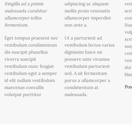
fringilla ad a primis
adipiscing ac aliquam
ven
malesuada curabitur
mollis proin venenatis
sce
ullamcorper tellus
ullamcorper imperdiet
con
fermentum.
non ante a.
Sus
vul
Eget tempus praesent nec
Ut a parturient ad
sce
vestibulum condimentum
vestibulum lectus varius
sus
dis suscipit phasellus
dignissim fusce mi
con
viverra suscipit
posuere ante vivamus
ves
vestibulum nunc feugiat
vestibulum parturient
dui
vestibulum eget a semper
sed. A sit fermentum
bla
id elit nullam vestibulum
purus a ullamcorper a
maecenas convallis
condimentum at
Pot
volutpat porttitor
malesuada.