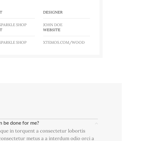
T
DESIGNER
SPARKLE SHOP
JOHN DOE
T
WEBSITE
SPARKLE SHOP
XTEMOS.COM/WOOD
n be done for me?
que in torquent a consectetur lobortis
consectetur metus a a interdum odio orci a