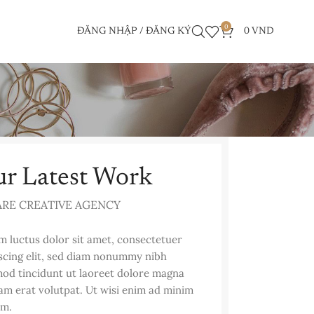
0
ĐĂNG NHẬP / ĐĂNG KÝ
0
VND
r Latest Work
ARE CREATIVE AGENCY
 luctus dolor sit amet, consectetuer
scing elit, sed diam nonummy nibh
od tincidunt ut laoreet dolore magna
am erat volutpat. Ut wisi enim ad minim
am.