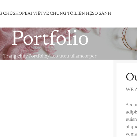
G CHỦ
SHOP
BÀI VIẾT
VỀ CHÚNG TÔI
LIÊN HỆ
SO SÁNH
Portfolio
Trang chủ
Portfolio
Leo uteu ullamcorper
Ou
WE 
Accum
adipi
euism
aliqu
veni