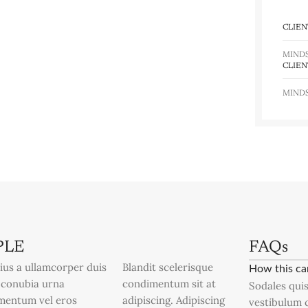
CLIEN
MIND
CLIEN
MIND
PLE
FAQs
ius a ullamcorper duis
Blandit scelerisque
How this ca
t conubia urna
condimentum sit at
Sodales quis
mentum vel eros
adipiscing. Adipiscing
vestibulum 