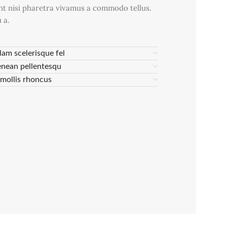
nt nisi pharetra vivamus a commodo tellus.
 a.
lam scelerisque fel
enean pellentesqu
s mollis rhoncus