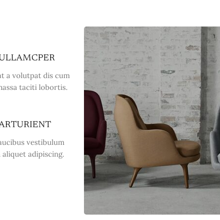
 ULLAMCPER
t a volutpat dis cum
massa taciti lobortis.
PARTURIENT
faucibus vestibulum
aliquet adipiscing.