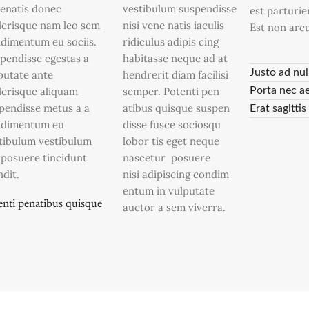
enatis donec
vestibulum suspendisse
est parturie
lerisque nam leo sem
nisi vene natis iaculis
Est non arcu
dimentum eu sociis.
ridiculus adipis cing
pendisse egestas a
habitasse neque ad at
Justo ad nul
putate ante
hendrerit diam facilisi
lerisque aliquam
semper. Potenti pen
Porta nec a
pendisse metus a a
atibus quisque suspen
Erat sagitti
dimentum eu
disse fusce sociosqu
tibulum vestibulum
lobor tis eget neque
 posuere tincidunt
nascetur posuere
ndit.
nisi adipiscing condim
entum in vulputate
enti penatibus quisque
auctor a sem viverra.