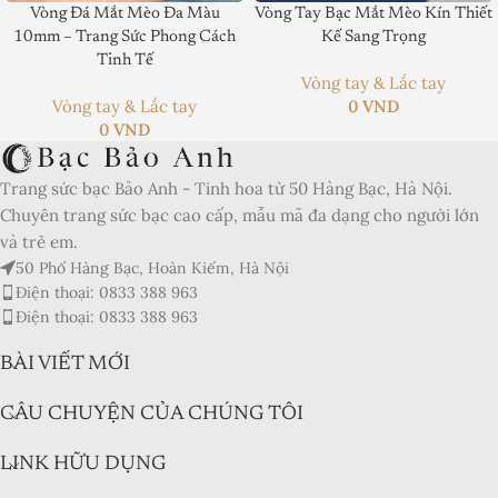
Vòng Đá Mắt Mèo Đa Màu
Vòng Tay Bạc Mắt Mèo Kín Thiết
10mm – Trang Sức Phong Cách
Kế Sang Trọng
Product Brand:
Tinh Tế
Vòng tay & Lắc tay
Product Currency:
Vòng tay & Lắc tay
0
VND
0
VND
Price Valid Until:
Product In-Stock:
Trang sức bạc Bảo Anh - Tinh hoa từ 50 Hàng Bạc, Hà Nội.
Chuyên trang sức bạc cao cấp, mẫu mã đa dạng cho người lớn
Xếp hạng của biên tập viên:
và trẻ em.
5
50 Phố Hàng Bạc, Hoàn Kiếm, Hà Nội
Điện thoại: 0833 388 963
Điện thoại: 0833 388 963
BÀI VIẾT MỚI
CÂU CHUYỆN CỦA CHÚNG TÔI
LINK HỮU DỤNG