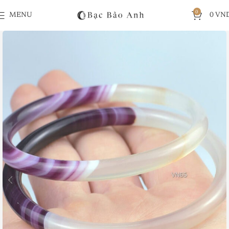
0
MENU
0
VN