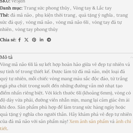
SKU:
ve5jdh
Danh mục:
Trang sức phong thủy
,
Vòng tay & Lắc tay
Thẻ:
đá mã não
,
phụ kiện thời trang
,
quà tặng ý nghĩa
,
trang
sức đá quý
,
vòng mã não
,
vòng mã não 6li
,
vòng tay đá tự
nhiên
,
vòng tay phong thủy
Chia sẻ:
Mô tả
Vòng mã não 6li là sự kết hợp hoàn hảo giữa vẻ đẹp tự nhiên và
sự tinh tế trong thiết kế. Được làm từ đá mã não, một loại đá
quý tự nhiên, mỗi chiếc vòng mang màu sắc độc đáo, từ trắng
ngà pha chút trong suốt đến những đường vân mờ nhạt tạo
điểm nhấn riêng biệt. Với kích thước 6li (khoảng 6mm), vòng có
độ dày vừa phải, đường viền nhẵn mịn, mang lại cảm giác êm ái
khi đeo. Sản phẩm phù hợp để làm trang sức hàng ngày hoặc
quà tặng ý nghĩa cho người thân. Hãy khám phá vẻ đẹp tự nhiên
của đá mã não với sản phẩm này!
Xem ảnh sản phẩm
và
ảnh chi
tiết
.