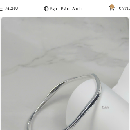
0
MENU
0
VN