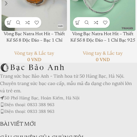
Vòng Bạc Natra Hot Hit – Thiết
Vòng Bạc Natra Hot Hit – Thiết
Product SKU:
Kế Số 8 Độc Đáo – Bạc 1 Chỉ
Kế Số 8 Độc Đáo – 1 Chỉ Bạc 925
Product Brand:
Vòng tay & Lắc tay
Vòng tay & Lắc tay
0
VND
0
VND
Product Currency:
Trang sức bạc Bảo Anh - Tinh hoa từ 50 Hàng Bạc, Hà Nội.
Price Valid Until:
Chuyên trang sức bạc cao cấp, mẫu mã đa dạng cho người lớn
Product In-Stock:
và trẻ em.
50 Phố Hàng Bạc, Hoàn Kiếm, Hà Nội
Xếp hạng của biên tập viên:
Điện thoại: 0833 388 963
5
Điện thoại: 0833 388 963
BÀI VIẾT MỚI