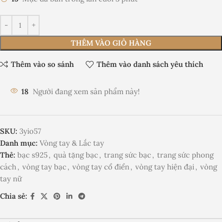
THÊM VÀO GIỎ HÀNG
Thêm vào so sánh
Thêm vào danh sách yêu thích
18
Người đang xem sản phẩm này!
SKU:
3yio57
Danh mục:
Vòng tay & Lắc tay
Thẻ:
bạc s925
,
quà tặng bạc
,
trang sức bạc
,
trang sức phong
cách
,
vòng tay bạc
,
vòng tay cổ điển
,
vòng tay hiện đại
,
vòng
tay nữ
Chia sẻ: