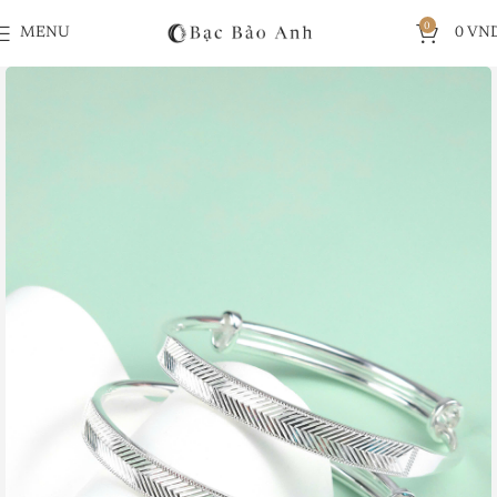
0
MENU
0
VN