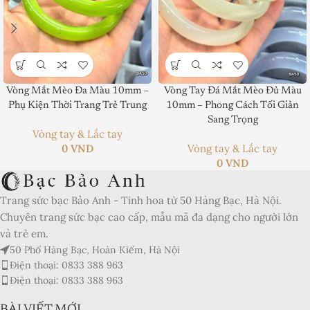
Vòng Mắt Mèo Đa Màu 10mm –
Vòng Tay Đá Mắt Mèo Đủ Màu
Product SKU:
Phụ Kiện Thời Trang Trẻ Trung
10mm – Phong Cách Tối Giản
Sang Trọng
Product Brand:
Vòng tay & Lắc tay
0
VND
Vòng tay & Lắc tay
Product Currency:
0
VND
Price Valid Until:
Trang sức bạc Bảo Anh - Tinh hoa từ 50 Hàng Bạc, Hà Nội.
Product In-Stock:
Chuyên trang sức bạc cao cấp, mẫu mã đa dạng cho người lớn
và trẻ em.
Xếp hạng của biên tập viên:
50 Phố Hàng Bạc, Hoàn Kiếm, Hà Nội
5
Điện thoại: 0833 388 963
Điện thoại: 0833 388 963
BÀI VIẾT MỚI