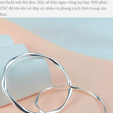
sự thoải mái khi đeo. Hãy sở hữu ngay vòng tay bạc S99 phay
CNC để tôn lên vẻ đẹp cá nhân và phong cách thời trang của
bạn.