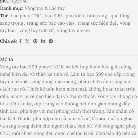
SKU:
q2y98d
Danh mục:
Vòng tay & Lắc tay
Thẻ:
bạc phay CNC
,
bạc S99
,
phụ kiện thời trang
,
quà tặng
sang trọng
,
trang sức bạc cao cấp
,
trang sức hiện đại
,
vòng
tay bạc
,
vòng tay tinh tế
,
vòng tay unisex
Chia sẻ:
Mô tả
Vòng tay bạc S99 phay CNC là sự kết hợp hoàn hảo giữa công
nghệ hiện đại và thiết kế tinh tế. Làm từ bạc S99 cao cấp, vòng
tay có bề mặt sáng bóng, mịn màng, phản chiếu ánh sáng một
cách rực rỡ. Thiết kế uốn lượn mềm mại, không hoàn toàn tròn
đều, mang lại vẻ đẹp hiện đại và thanh thoát. Vòng tay không có
họa tiết cầu kỳ, tập trung vào đường nét đơn giản nhưng đầy
tinh xảo, phù hợp với mọi phong cách thời trang. Sản phẩm có
hai kích thước, phù hợp cho cả nam và nữ, là món quà ý nghĩa
và sang trọng dành cho người thân, bạn bè. Với công nghệ phay
CNC, mỗi chiếc vòng đều được chế tác tỉ mỉ, đảm bảo độ bền và