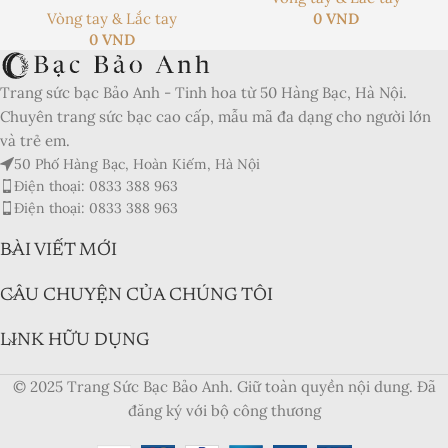
Vòng tay & Lắc tay
0
VND
Product Currency:
0
VND
Price Valid Until:
Trang sức bạc Bảo Anh - Tinh hoa từ 50 Hàng Bạc, Hà Nội.
Product In-Stock:
Chuyên trang sức bạc cao cấp, mẫu mã đa dạng cho người lớn
và trẻ em.
Xếp hạng của biên tập viên:
50 Phố Hàng Bạc, Hoàn Kiếm, Hà Nội
5
Điện thoại: 0833 388 963
Điện thoại: 0833 388 963
BÀI VIẾT MỚI
CÂU CHUYỆN CỦA CHÚNG TÔI
LINK HỮU DỤNG
© 2025 Trang Sức Bạc Bảo Anh. Giữ toàn quyền nội dung. Đã
đăng ký với bộ công thương