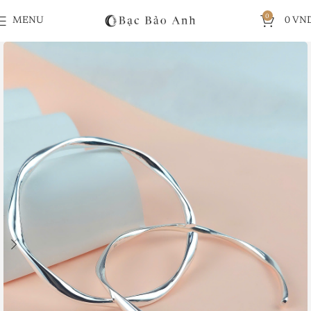
0
MENU
0
VN