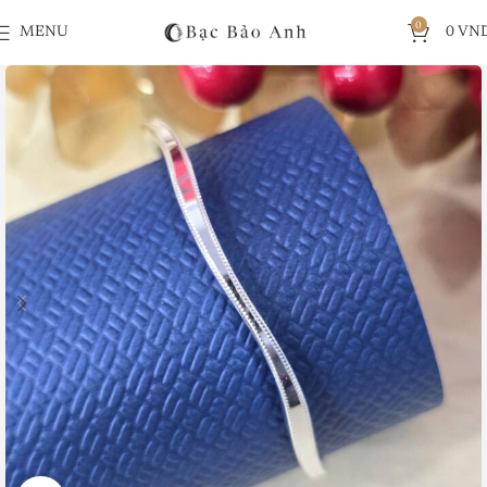
0
MENU
0
VN