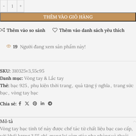
THÊM VÀO GIỎ HÀNG
Thêm vào so sánh
Thêm vào danh sách yêu thích
19
Người đang xem sản phẩm này!
SKU:
310325v3,55c95
Danh mục:
Vòng tay & Lắc tay
Thẻ:
bạc 925
,
phụ kiện thời trang
,
quà tặng ý nghĩa
,
trang sức
bạc
,
vòng tay bạc
Chia sẻ:
Mô tả
Vòng tay bạc tinh tế này được chế tác từ chất liệu bạc cao cấp,
với khối lượng 3.55 chỉ, mang lại cảm giác nhẹ nhàng và thoải