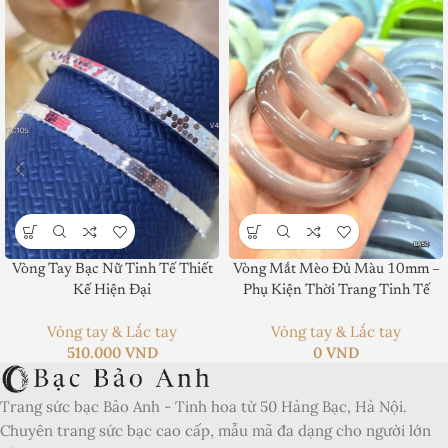
Product SKU:
Product Brand:
Vòng Tay Bạc Nữ Tinh Tế Thiết
Vòng Mắt Mèo Đủ Màu 10mm –
Kế Hiện Đại
Phụ Kiện Thời Trang Tinh Tế
Product Currency:
Vòng tay & Lắc tay
Vòng tay & Lắc tay
510.000
VND
0
VND
Price Valid Until:
Product In-Stock:
Trang sức bạc Bảo Anh - Tinh hoa từ 50 Hàng Bạc, Hà Nội.
Chuyên trang sức bạc cao cấp, mẫu mã đa dạng cho người lớn
Xếp hạng của biên tập viên: