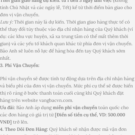
Thời gian giao hàng dự kiến: từ 1 đến 3 ngày làm việc
(không
tính Chủ Nhật và các ngày lễ, Tết) kể từ thời điểm bàn giao cho
đơn vị vận chuyển.
Lưu ý:
Thời gian này là dự kiến. Thời gian giao hàng thực tế có
thể thay đổi tùy thuộc vào địa chỉ nhận hàng của Quý khách (ví
dụ: các khu vực huyện, xã xa trung tâm có thể mất thêm thời
gian) và các yếu tố khách quan khác từ phía đơn vị vận chuyển.
Bảo Anh sẽ luôn nỗ lực để hàng hóa đến tay Quý khách sớm
nhất.
3. Phí Vận Chuyển:
Phí vận chuyển sẽ được tính tự động dựa trên địa chỉ nhận hàng
và biểu phí của đơn vị vận chuyển. Mức phí cụ thể sẽ được hiển
thị rõ ràng ở bước thanh toán cuối cùng khi Quý khách đặt
hàng trên website vangbacvn.com.
Ưu đãi:
Bảo Anh áp dụng
miễn phí vận chuyển
toàn quốc cho
các đơn hàng có giá trị từ
[Điền số tiền cụ thể, VD: 500.000
VNĐ]
trở lên.
4. Theo Dõi Đơn Hàng:
Quý khách sẽ nhận được mã vận đơn