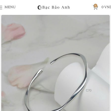
0
MENU
0
VN