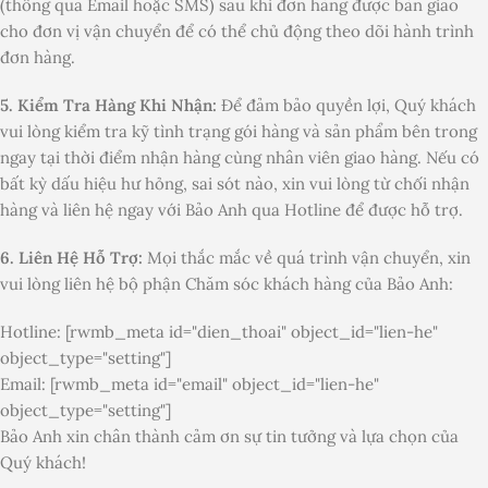
(thông qua Email hoặc SMS) sau khi đơn hàng được bàn giao
cho đơn vị vận chuyển để có thể chủ động theo dõi hành trình
đơn hàng.
5. Kiểm Tra Hàng Khi Nhận:
Để đảm bảo quyền lợi, Quý khách
vui lòng kiểm tra kỹ tình trạng gói hàng và sản phẩm bên trong
ngay tại thời điểm nhận hàng cùng nhân viên giao hàng. Nếu có
bất kỳ dấu hiệu hư hỏng, sai sót nào, xin vui lòng từ chối nhận
hàng và liên hệ ngay với Bảo Anh qua Hotline để được hỗ trợ.
6. Liên Hệ Hỗ Trợ:
Mọi thắc mắc về quá trình vận chuyển, xin
vui lòng liên hệ bộ phận Chăm sóc khách hàng của Bảo Anh:
Hotline: [rwmb_meta id="dien_thoai" object_id="lien-he"
object_type="setting"]
Email: [rwmb_meta id="email" object_id="lien-he"
object_type="setting"]
Bảo Anh xin chân thành cảm ơn sự tin tưởng và lựa chọn của
Quý khách!