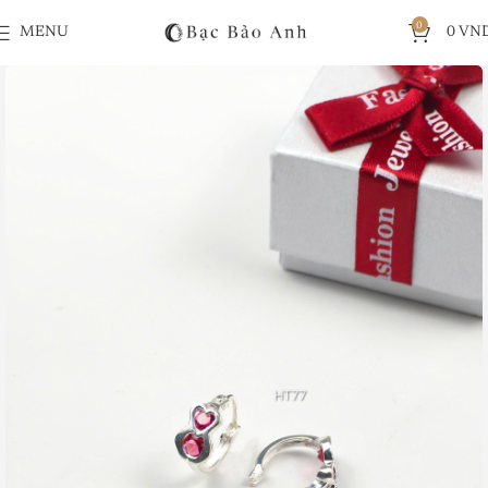
0
MENU
0
VN