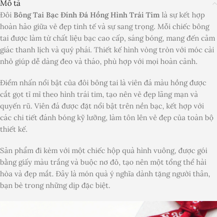
Mô tả
Đôi
Bông Tai Bạc Đính Đá Hồng Hình Trái Tim
là sự kết hợp
hoàn hảo giữa vẻ đẹp tinh tế và sự sang trọng. Mỗi chiếc bông
tai được làm từ chất liệu bạc cao cấp, sáng bóng, mang đến cảm
giác thanh lịch và quý phái. Thiết kế hình vòng tròn với móc cài
nhỏ giúp dễ dàng đeo và tháo, phù hợp với mọi hoàn cảnh.
Điểm nhấn nổi bật của đôi bông tai là viên đá màu hồng được
cắt gọt tỉ mỉ theo hình trái tim, tạo nên vẻ đẹp lãng mạn và
quyến rũ. Viên đá được đặt nổi bật trên nền bạc, kết hợp với
các chi tiết đánh bóng kỹ lưỡng, làm tôn lên vẻ đẹp của toàn bộ
thiết kế.
Sản phẩm đi kèm với một chiếc hộp quà hình vuông, được gói
bằng giấy màu trắng và buộc nơ đỏ, tạo nên một tổng thể hài
hòa và đẹp mắt. Đây là món quà ý nghĩa dành tặng người thân,
bạn bè trong những dịp đặc biệt.