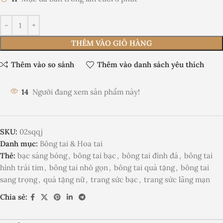
THÊM VÀO GIỎ HÀNG
Thêm vào so sánh
Thêm vào danh sách yêu thích
14
Người đang xem sản phẩm này!
SKU:
02sqqj
Danh mục:
Bông tai & Hoa tai
Thẻ:
bạc sáng bóng
,
bông tai bạc
,
bông tai đính đá
,
bông tai
hình trái tim
,
bông tai nhỏ gọn
,
bông tai quà tặng
,
bông tai
sang trọng
,
quà tặng nữ
,
trang sức bạc
,
trang sức lãng mạn
Chia sẻ: