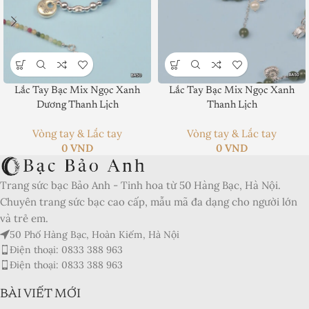
Product SKU:
Lắc Tay Bạc Mix Ngọc Xanh
Lắc Tay Bạc Mix Ngọc Xanh
Dương Thanh Lịch
Thanh Lịch
Product Brand:
Vòng tay & Lắc tay
Vòng tay & Lắc tay
Product Currency:
0
VND
0
VND
Price Valid Until:
Trang sức bạc Bảo Anh - Tinh hoa từ 50 Hàng Bạc, Hà Nội.
Product In-Stock:
Chuyên trang sức bạc cao cấp, mẫu mã đa dạng cho người lớn
và trẻ em.
Xếp hạng của biên tập viên:
50 Phố Hàng Bạc, Hoàn Kiếm, Hà Nội
5
Điện thoại: 0833 388 963
Điện thoại: 0833 388 963
BÀI VIẾT MỚI