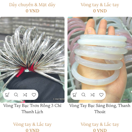
Dây chuyền & Mặt dây
Vòng tay & Lắc tay
0
VND
0
VND
Vòng Tay Bạc Trơn Rỗng 3 Chỉ
Vòng Tay Bạc Sáng Bóng, Thanh
Thanh Lịch
Thoát
Vòng tay & Lắc tay
Vòng tay & Lắc tay
0
VND
0
VND