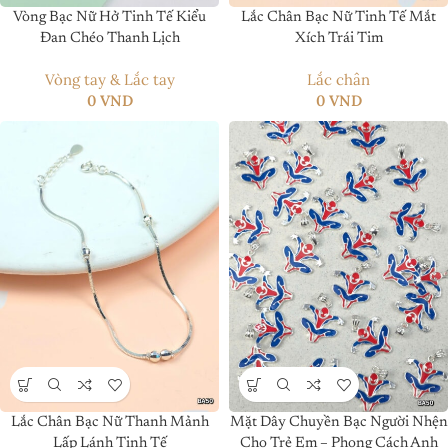
Vòng Bạc Nữ Hở Tinh Tế Kiểu
Lắc Chân Bạc Nữ Tinh Tế Mắt
Đan Chéo Thanh Lịch
Xích Trái Tim
Vòng tay & Lắc tay
Lắc chân
0
VND
0
VND
Lắc Chân Bạc Nữ Thanh Mảnh
Mặt Dây Chuyền Bạc Người Nhện
Lấp Lánh Tinh Tế
Cho Trẻ Em – Phong Cách Anh