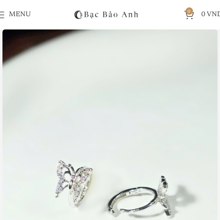
0
MENU
0
VN