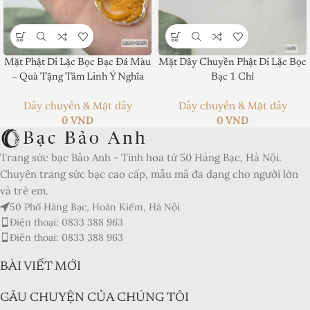
Mặt Phật Di Lặc Bọc Bạc Đá Màu
Mặt Dây Chuyền Phật Di Lặc Bọc
Product SKU:
– Quà Tặng Tâm Linh Ý Nghĩa
Bạc 1 Chỉ
Product Brand:
Dây chuyền & Mặt dây
Dây chuyền & Mặt dây
0
VND
0
VND
Product Currency:
Trang sức bạc Bảo Anh - Tinh hoa từ 50 Hàng Bạc, Hà Nội.
Price Valid Until:
Chuyên trang sức bạc cao cấp, mẫu mã đa dạng cho người lớn
Product In-Stock:
và trẻ em.
50 Phố Hàng Bạc, Hoàn Kiếm, Hà Nội
Xếp hạng của biên tập viên:
Điện thoại: 0833 388 963
5
Điện thoại: 0833 388 963
BÀI VIẾT MỚI
CÂU CHUYỆN CỦA CHÚNG TÔI