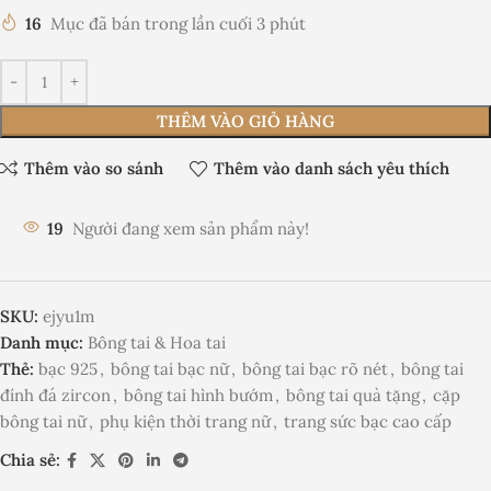
16
Mục đã bán trong lần cuối 3 phút
THÊM VÀO GIỎ HÀNG
Thêm vào so sánh
Thêm vào danh sách yêu thích
19
Người đang xem sản phẩm này!
SKU:
ejyu1m
Danh mục:
Bông tai & Hoa tai
Thẻ:
bạc 925
,
bông tai bạc nữ
,
bông tai bạc rõ nét
,
bông tai
đính đá zircon
,
bông tai hình bướm
,
bông tai quà tặng
,
cặp
bông tai nữ
,
phụ kiện thời trang nữ
,
trang sức bạc cao cấp
Chia sẻ: