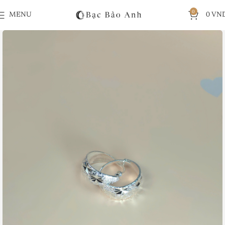
0
MENU
0
VN