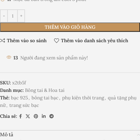
THÊM VÀO GIỎ HÀNG
Thêm vào so sánh
Thêm vào danh sách yêu thích
13
Người đang xem sản phẩm này!
SKU:
x2tb5f
Danh mục:
Bông tai & Hoa tai
Thẻ:
bạc 925
,
bông tai bạc
,
phụ kiện thời trang
,
quà tặng phụ
nữ
,
trang sức bạc
Chia sẻ:
Mô tả