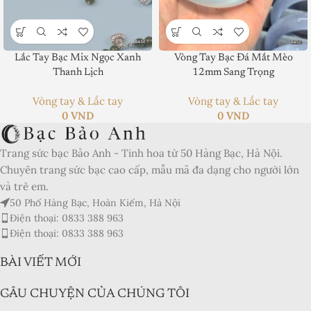
Product SKU:
Lắc Tay Bạc Mix Ngọc Xanh
Vòng Tay Bạc Đá Mắt Mèo
Thanh Lịch
12mm Sang Trọng
Product Brand:
Vòng tay & Lắc tay
Vòng tay & Lắc tay
Product Currency:
0
VND
0
VND
Price Valid Until:
Trang sức bạc Bảo Anh - Tinh hoa từ 50 Hàng Bạc, Hà Nội.
Product In-Stock:
Chuyên trang sức bạc cao cấp, mẫu mã đa dạng cho người lớn
và trẻ em.
Xếp hạng của biên tập viên:
50 Phố Hàng Bạc, Hoàn Kiếm, Hà Nội
5
Điện thoại: 0833 388 963
Điện thoại: 0833 388 963
BÀI VIẾT MỚI
CÂU CHUYỆN CỦA CHÚNG TÔI