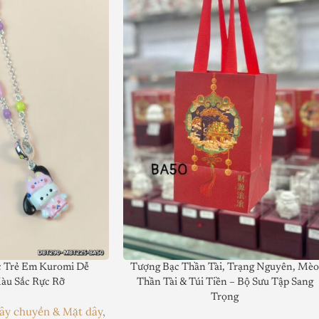
 Trẻ Em Kuromi Dễ
Tượng Bạc Thần Tài, Trạng Nguyên, Mè
àu Sắc Rực Rỡ
Thần Tài & Túi Tiền – Bộ Sưu Tập Sang
Trọng
ây chuyền & Mặt dây
,