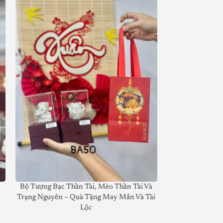
NÓNG
o
Bộ Tượng Bạc Thần Tài, Mèo Thần Tài Và
Tượng Bạc Thần
Trạng Nguyên – Quà Tặng May Mắn Và Tài
Thần Tài Và Túi
Lộc
Danh mục khá