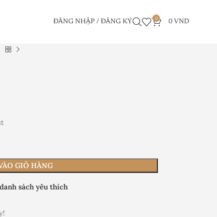
0
ĐĂNG NHẬP / ĐĂNG KÝ
0
VND
út
VÀO GIỎ HÀNG
danh sách yêu thích
y!