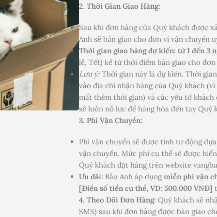
2. Thời Gian Giao Hàng:
Sau khi đơn hàng của Quý khách được xá
Anh sẽ bàn giao cho đơn vị vận chuyển uy
Thời gian giao hàng dự kiến: từ 1 đến 3 
lễ, Tết) kể từ thời điểm bàn giao cho đơn
Lưu ý:
Thời gian này là dự kiến. Thời gia
vào địa chỉ nhận hàng của Quý khách (ví
mất thêm thời gian) và các yếu tố khách
sẽ luôn nỗ lực để hàng hóa đến tay Quý 
3. Phí Vận Chuyển:
Phí vận chuyển sẽ được tính tự động dựa 
vận chuyển. Mức phí cụ thể sẽ được hiển
Quý khách đặt hàng trên website vangb
Ưu đãi:
Bảo Anh áp dụng
miễn phí vận c
[Điền số tiền cụ thể, VD: 500.000 VNĐ]
t
4. Theo Dõi Đơn Hàng:
Quý khách sẽ nhậ
SMS) sau khi đơn hàng được bàn giao ch