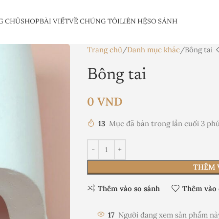
G CHỦ
SHOP
BÀI VIẾT
VỀ CHÚNG TÔI
LIÊN HỆ
SO SÁNH
Trang chủ
Danh mục khác
Bông tai
Bông tai
0
VND
13
Mục đã bán trong lần cuối 3 ph
THÊM 
Thêm vào so sánh
Thêm vào 
17
Người đang xem sản phẩm nà