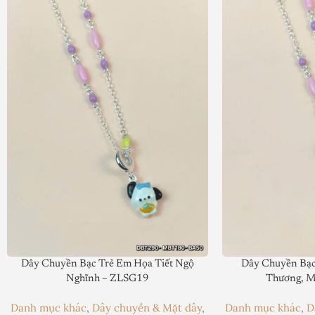
Dây Chuyền Bạc Trẻ Em Họa Tiết Ngộ
Dây Chuyền Bạc
Nghĩnh – ZLSG19
Thương, M
Danh mục khác
,
Dây chuyền & Mặt dây
,
Danh mục khác
,
D