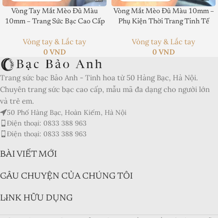
Vòng Tay Mắt Mèo Đủ Màu
Vòng Mắt Mèo Đủ Màu 10mm –
10mm – Trang Sức Bạc Cao Cấp
Phụ Kiện Thời Trang Tinh Tế
Product SKU:
Vòng tay & Lắc tay
Vòng tay & Lắc tay
Product Brand:
0
VND
0
VND
Product Currency:
Trang sức bạc Bảo Anh - Tinh hoa từ 50 Hàng Bạc, Hà Nội.
Chuyên trang sức bạc cao cấp, mẫu mã đa dạng cho người lớn
Price Valid Until:
và trẻ em.
Product In-Stock:
50 Phố Hàng Bạc, Hoàn Kiếm, Hà Nội
Điện thoại: 0833 388 963
Xếp hạng của biên tập viên:
Điện thoại: 0833 388 963
5
BÀI VIẾT MỚI
CÂU CHUYỆN CỦA CHÚNG TÔI
LINK HỮU DỤNG