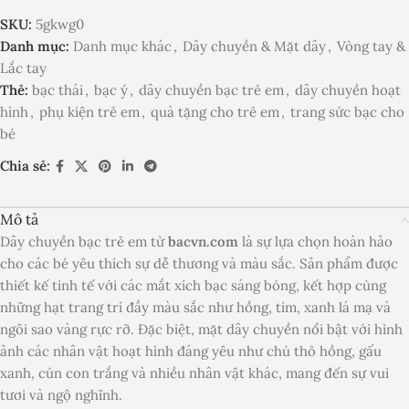
SKU:
5gkwg0
Danh mục:
Danh mục khác
,
Dây chuyền & Mặt dây
,
Vòng tay &
Lắc tay
Thẻ:
bạc thái
,
bạc ý
,
dây chuyền bạc trẻ em
,
dây chuyền hoạt
hình
,
phụ kiện trẻ em
,
quà tặng cho trẻ em
,
trang sức bạc cho
bé
Chia sẻ:
Mô tả
Dây chuyền bạc trẻ em từ
bacvn.com
là sự lựa chọn hoàn hảo
cho các bé yêu thích sự dễ thương và màu sắc. Sản phẩm được
thiết kế tinh tế với các mắt xích bạc sáng bóng, kết hợp cùng
những hạt trang trí đầy màu sắc như hồng, tím, xanh lá mạ và
ngôi sao vàng rực rỡ. Đặc biệt, mặt dây chuyền nổi bật với hình
ảnh các nhân vật hoạt hình đáng yêu như chú thỏ hồng, gấu
xanh, cún con trắng và nhiều nhân vật khác, mang đến sự vui
tươi và ngộ nghĩnh.