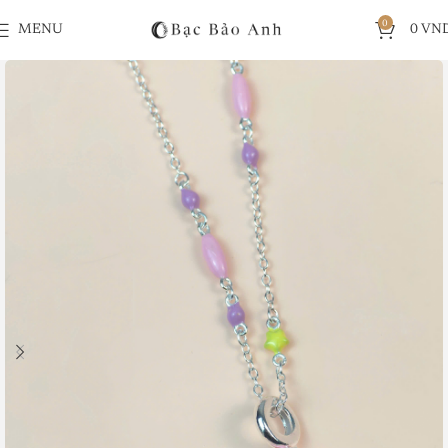
0
MENU
0
VN