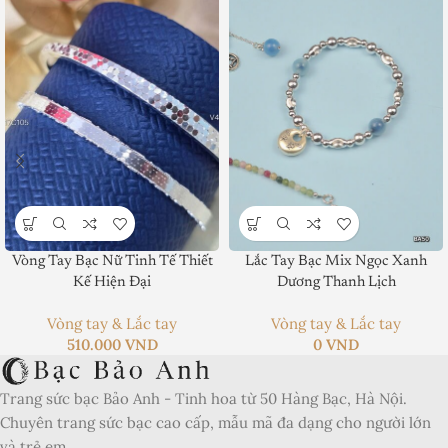
Vòng Tay Bạc Nữ Tinh Tế Thiết
Lắc Tay Bạc Mix Ngọc Xanh
Product SKU:
Kế Hiện Đại
Dương Thanh Lịch
Product Brand:
Vòng tay & Lắc tay
Vòng tay & Lắc tay
510.000
VND
0
VND
Product Currency:
Trang sức bạc Bảo Anh - Tinh hoa từ 50 Hàng Bạc, Hà Nội.
Price Valid Until:
Chuyên trang sức bạc cao cấp, mẫu mã đa dạng cho người lớn
Product In-Stock:
và trẻ em.