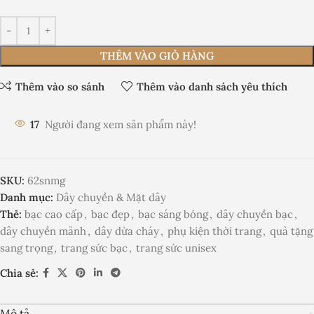
THÊM VÀO GIỎ HÀNG
Thêm vào so sánh
Thêm vào danh sách yêu thích
17
Người đang xem sản phẩm này!
SKU:
62snmg
Danh mục:
Dây chuyền & Mặt dây
Thẻ:
bạc cao cấp
,
bạc đẹp
,
bạc sáng bóng
,
dây chuyền bạc
,
dây chuyền mảnh
,
dây dừa cháy
,
phụ kiện thời trang
,
quà tặng
sang trọng
,
trang sức bạc
,
trang sức unisex
Chia sẻ:
Mô tả