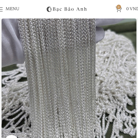
0
MENU
0
VN