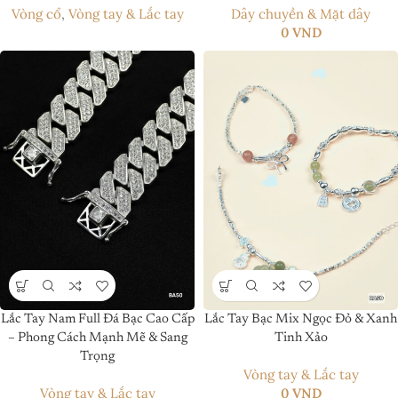
Vòng cổ
,
Vòng tay & Lắc tay
Dây chuyền & Mặt dây
0
VND
Lắc Tay Nam Full Đá Bạc Cao Cấp
Lắc Tay Bạc Mix Ngọc Đỏ & Xanh
– Phong Cách Mạnh Mẽ & Sang
Tinh Xảo
Trọng
Vòng tay & Lắc tay
Vòng tay & Lắc tay
0
VND