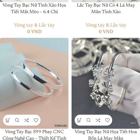
Vòng Tay Bạc Nữ Tinh Xảo Họa
Lắc Tay Bạc Nữ Cỏ 4 Lá May
Tiết Mắt Mèo – 6.4 Chỉ
Mắn Tinh Xảo
Vòng tay & Lắc tay
Vòng tay & Lắc tay
0
VND
0
VND
Vòng Tay Bạc S99 Phay CNC
Vòng Tay Bạc Nữ Họa Tiết Hoa
Công Nghệ Cao – Thiết Kế Tinh
Bốn Lá May Mắn