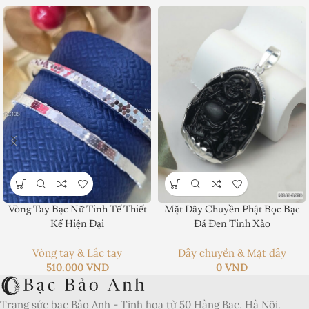
Vòng Tay Bạc Nữ Tinh Tế Thiết
Mặt Dây Chuyền Phật Bọc Bạc
Product SKU:
Kế Hiện Đại
Đá Đen Tinh Xảo
Product Brand:
Vòng tay & Lắc tay
Dây chuyền & Mặt dây
510.000
VND
0
VND
Product Currency:
Trang sức bạc Bảo Anh - Tinh hoa từ 50 Hàng Bạc, Hà Nội.
Price Valid Until: