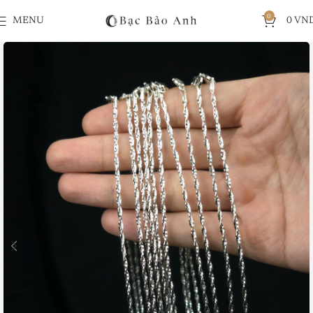
0
MENU
0
VN