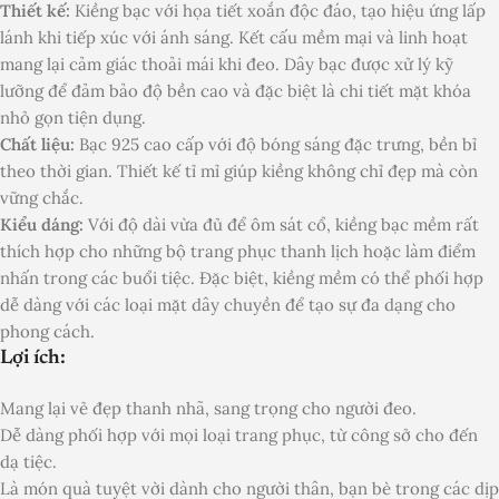
Thiết kế:
Kiềng bạc với họa tiết xoắn độc đáo, tạo hiệu ứng lấp
lánh khi tiếp xúc với ánh sáng. Kết cấu mềm mại và linh hoạt
mang lại cảm giác thoải mái khi đeo. Dây bạc được xử lý kỹ
lưỡng để đảm bảo độ bền cao và đặc biệt là chi tiết mặt khóa
nhỏ gọn tiện dụng.
Chất liệu:
Bạc 925 cao cấp với độ bóng sáng đặc trưng, bền bỉ
theo thời gian. Thiết kế tỉ mỉ giúp kiềng không chỉ đẹp mà còn
vững chắc.
Kiểu dáng:
Với độ dài vừa đủ để ôm sát cổ, kiềng bạc mềm rất
thích hợp cho những bộ trang phục thanh lịch hoặc làm điểm
nhấn trong các buổi tiệc. Đặc biệt, kiềng mềm có thể phối hợp
dễ dàng với các loại mặt dây chuyền để tạo sự đa dạng cho
phong cách.
Lợi ích:
Mang lại vẻ đẹp thanh nhã, sang trọng cho người đeo.
Dễ dàng phối hợp với mọi loại trang phục, từ công sở cho đến
dạ tiệc.
Là món quà tuyệt vời dành cho người thân, bạn bè trong các dịp