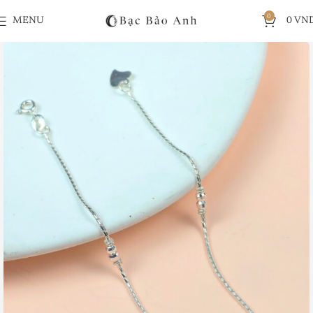
0
MENU
0
VN