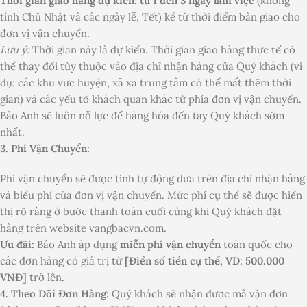
Thời gian giao hàng dự kiến: từ 1 đến 3 ngày làm việc
(không
tính Chủ Nhật và các ngày lễ, Tết) kể từ thời điểm bàn giao cho
đơn vị vận chuyển.
Lưu ý:
Thời gian này là dự kiến. Thời gian giao hàng thực tế có
thể thay đổi tùy thuộc vào địa chỉ nhận hàng của Quý khách (ví
dụ: các khu vực huyện, xã xa trung tâm có thể mất thêm thời
gian) và các yếu tố khách quan khác từ phía đơn vị vận chuyển.
Bảo Anh sẽ luôn nỗ lực để hàng hóa đến tay Quý khách sớm
nhất.
3. Phí Vận Chuyển:
Phí vận chuyển sẽ được tính tự động dựa trên địa chỉ nhận hàng
và biểu phí của đơn vị vận chuyển. Mức phí cụ thể sẽ được hiển
thị rõ ràng ở bước thanh toán cuối cùng khi Quý khách đặt
hàng trên website vangbacvn.com.
Ưu đãi:
Bảo Anh áp dụng
miễn phí vận chuyển
toàn quốc cho
các đơn hàng có giá trị từ
[Điền số tiền cụ thể, VD: 500.000
VNĐ]
trở lên.
4. Theo Dõi Đơn Hàng:
Quý khách sẽ nhận được mã vận đơn