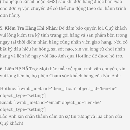
(thông qua Email hoặc SMS) sau khi đơn hàng được bàn giao
cho đơn vị vận chuyển để có thể chủ động theo dõi hành trình
đơn hàng.
5. Kiểm Tra Hàng Khi Nhận:
Để đảm bảo quyền lợi, Quý khách
vui lòng kiểm tra kỹ tình trạng gói hàng và sản phẩm bên trong
ngay tại thời điểm nhận hàng cùng nhân viên giao hàng. Nếu có
bất kỳ dấu hiệu hư hỏng, sai sót nào, xin vui lòng từ chối nhận
hàng và liên hệ ngay với Bảo Anh qua Hotline để được hỗ trợ.
6. Liên Hệ Hỗ Trợ:
Mọi thắc mắc về quá trình vận chuyển, xin
vui lòng liên hệ bộ phận Chăm sóc khách hàng của Bảo Anh:
Hotline: [rwmb_meta id="dien_thoai" object_id="lien-he"
object_type="setting"]
Email: [rwmb_meta id="email" object_id="lien-he"
object_type="setting"]
Bảo Anh xin chân thành cảm ơn sự tin tưởng và lựa chọn của
Quý khách!