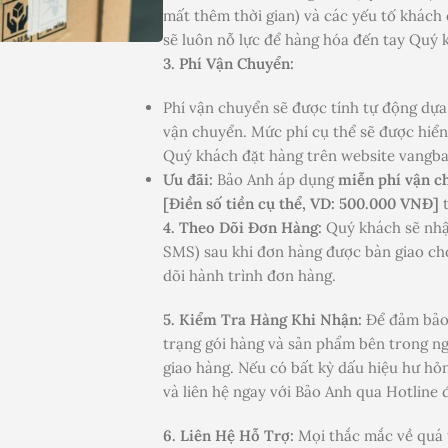
mất thêm thời gian) và các yếu tố khách
sẽ luôn nỗ lực để hàng hóa đến tay Quý 
3. Phí Vận Chuyển:
Phí vận chuyển sẽ được tính tự động dựa 
vận chuyển. Mức phí cụ thể sẽ được hiển
Quý khách đặt hàng trên website vangb
Ưu đãi:
Bảo Anh áp dụng
miễn phí vận c
[Điền số tiền cụ thể, VD: 500.000 VNĐ]
t
4. Theo Dõi Đơn Hàng:
Quý khách sẽ nhậ
SMS) sau khi đơn hàng được bàn giao ch
dõi hành trình đơn hàng.
5. Kiểm Tra Hàng Khi Nhận:
Để đảm bảo 
trạng gói hàng và sản phẩm bên trong ng
giao hàng. Nếu có bất kỳ dấu hiệu hư hỏng
và liên hệ ngay với Bảo Anh qua Hotline 
6. Liên Hệ Hỗ Trợ:
Mọi thắc mắc về quá t