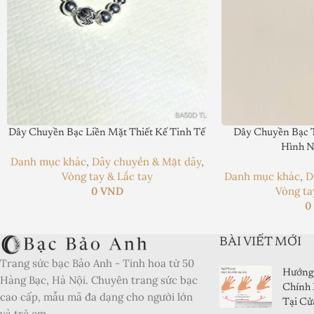
Dây Chuyền Bạc Liền Mặt Thiết Kế Tinh Tế
Dây Chuyền Bạc T
Hình N
Danh mục khác
,
Dây chuyền & Mặt dây
,
Vòng tay & Lắc tay
Danh mục khác
,
D
0
VND
Vòng ta
BÀI VIẾT MỚI
Trang sức bạc Bảo Anh - Tinh hoa từ 50
Hướng 
Hàng Bạc, Hà Nội. Chuyên trang sức bạc
Chính 
cao cấp, mẫu mã đa dạng cho người lớn
Tại Cử
và trẻ em.