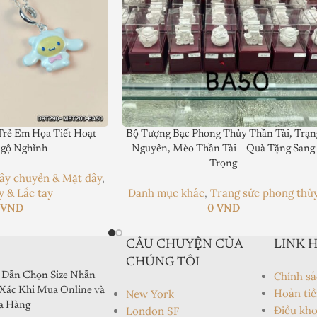
rẻ Em Họa Tiết Hoạt
Bộ Tượng Bạc Phong Thủy Thần Tài, Trạn
gộ Nghĩnh
Nguyên, Mèo Thần Tài – Quà Tặng Sang
Trọng
ây chuyền & Mặt dây
,
y & Lắc tay
Danh mục khác
,
Trang sức phong thủ
0
VND
0
VND
CÂU CHUYỆN CỦA
LINK 
CHÚNG TÔI
Chính sá
Dẫn Chọn Size Nhẫn
Xác Khi Mua Online và
Hoàn tiề
New York
a Hàng
Điều kho
London SF