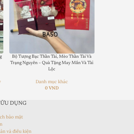
g
Bộ Tượng Bạc Thần Tài, Mèo Thần Tài Và
Tượng Bạc Mèo T
Trạng Nguyên – Quà Tặng May Mắn Và Tài
Tặng M
Lộc
Da
y
Danh mục khác
0
VND
HỮU DỤNG
ch bảo mật
n
ản và điều kiện