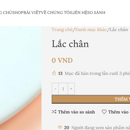
G CHỦ
SHOP
BÀI VIẾT
VỀ CHÚNG TÔI
LIÊN HỆ
SO SÁNH
Trang chủ
Danh mục khác
Lắc chân
Lắc chân
0
VND
13
Mục đã bán trong lần cuối 3 ph
THÊM 
Thêm vào so sánh
Thêm vào 
20
Người đang xem sản phẩm nà