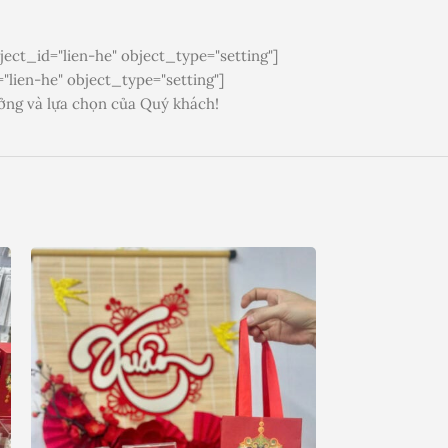
ect_id="lien-he" object_type="setting"]
"lien-he" object_type="setting"]
ởng và lựa chọn của Quý khách!