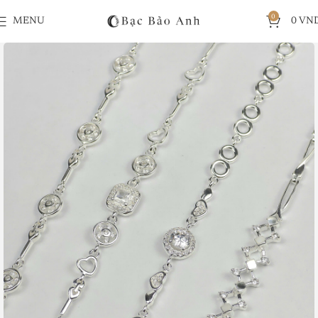
0
MENU
0
VN