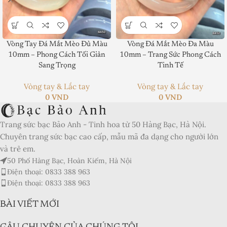
Product SKU:
Vòng Tay Đá Mắt Mèo Đủ Màu
Vòng Đá Mắt Mèo Đa Màu
10mm – Phong Cách Tối Giản
10mm – Trang Sức Phong Cách
Product Brand:
Sang Trọng
Tinh Tế
Product Currency:
Vòng tay & Lắc tay
Vòng tay & Lắc tay
0
VND
0
VND
Price Valid Until:
Product In-Stock:
Trang sức bạc Bảo Anh - Tinh hoa từ 50 Hàng Bạc, Hà Nội.
Chuyên trang sức bạc cao cấp, mẫu mã đa dạng cho người lớn
Xếp hạng của biên tập viên:
và trẻ em.
5
50 Phố Hàng Bạc, Hoàn Kiếm, Hà Nội
Điện thoại: 0833 388 963
Điện thoại: 0833 388 963
BÀI VIẾT MỚI