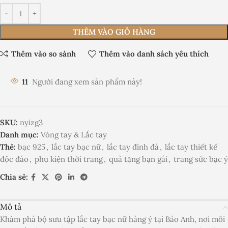
THÊM VÀO GIỎ HÀNG
Thêm vào so sánh
Thêm vào danh sách yêu thích
11
Người đang xem sản phẩm này!
SKU:
nyizg3
Danh mục:
Vòng tay & Lắc tay
Thẻ:
bạc 925
,
lắc tay bạc nữ
,
lắc tay đính đá
,
lắc tay thiết kế
độc đáo
,
phụ kiện thời trang
,
quà tặng bạn gái
,
trang sức bạc ý
Chia sẻ:
Mô tả
Khám phá bộ sưu tập lắc tay bạc nữ hàng ý tại Bảo Anh, nơi mỗi