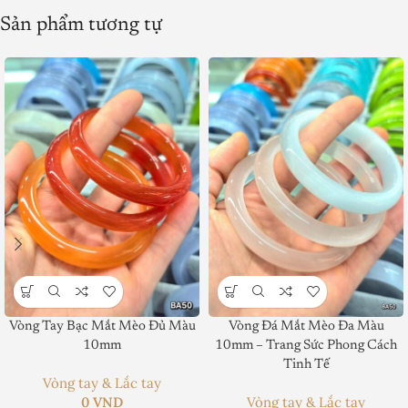
Sản phẩm tương tự
Vòng Tay Bạc Mắt Mèo Đủ Màu
Vòng Đá Mắt Mèo Đa Màu
Product SKU:
10mm
10mm – Trang Sức Phong Cách
Tinh Tế
Product Brand:
Vòng tay & Lắc tay
0
VND
Vòng tay & Lắc tay