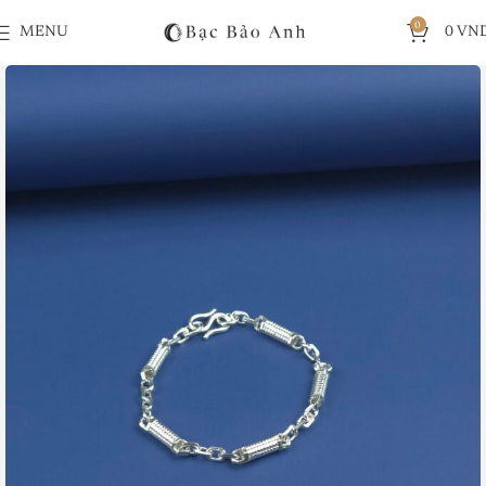
0
MENU
0
VN