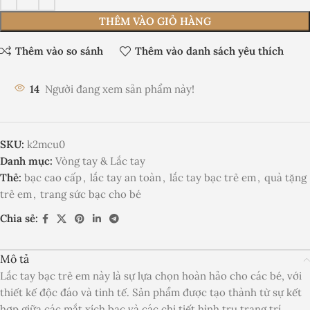
THÊM VÀO GIỎ HÀNG
Thêm vào so sánh
Thêm vào danh sách yêu thích
14
Người đang xem sản phẩm này!
SKU:
k2mcu0
Danh mục:
Vòng tay & Lắc tay
Thẻ:
bạc cao cấp
,
lắc tay an toàn
,
lắc tay bạc trẻ em
,
quà tặng
trẻ em
,
trang sức bạc cho bé
Chia sẻ:
Mô tả
Lắc tay bạc trẻ em này là sự lựa chọn hoàn hảo cho các bé, với
thiết kế độc đáo và tinh tế. Sản phẩm được tạo thành từ sự kết
hợp giữa các mắt xích bạc và các chi tiết hình trụ trang trí,