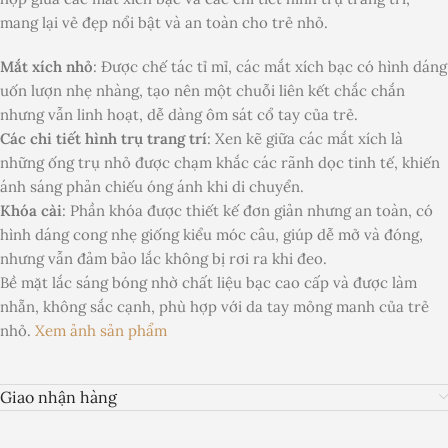
mang lại vẻ đẹp nổi bật và an toàn cho trẻ nhỏ.
Mắt xích nhỏ
: Được chế tác tỉ mỉ, các mắt xích bạc có hình dáng
uốn lượn nhẹ nhàng, tạo nên một chuỗi liên kết chắc chắn
nhưng vẫn linh hoạt, dễ dàng ôm sát cổ tay của trẻ.
Các chi tiết hình trụ trang trí
: Xen kẽ giữa các mắt xích là
những ống trụ nhỏ được chạm khắc các rãnh dọc tinh tế, khiến
ánh sáng phản chiếu óng ánh khi di chuyển.
Khóa cài
: Phần khóa được thiết kế đơn giản nhưng an toàn, có
hình dáng cong nhẹ giống kiểu móc câu, giúp dễ mở và đóng,
nhưng vẫn đảm bảo lắc không bị rơi ra khi đeo.
Bề mặt lắc sáng bóng nhờ chất liệu bạc cao cấp và được làm
nhẵn, không sắc cạnh, phù hợp với da tay mỏng manh của trẻ
nhỏ.
Xem ảnh sản phẩm
Giao nhận hàng