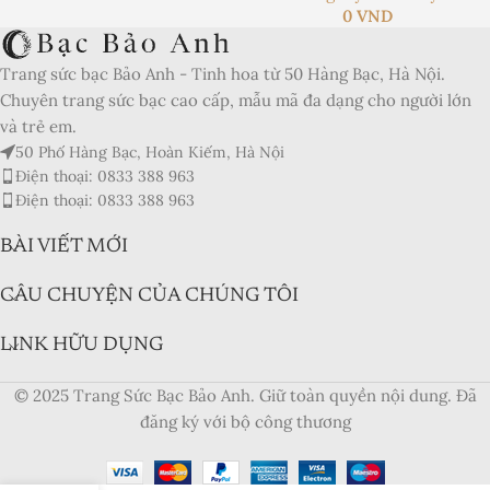
Product Currency:
0
VND
Price Valid Until:
Trang sức bạc Bảo Anh - Tinh hoa từ 50 Hàng Bạc, Hà Nội.
Product In-Stock:
Chuyên trang sức bạc cao cấp, mẫu mã đa dạng cho người lớn
và trẻ em.
Xếp hạng của biên tập viên:
50 Phố Hàng Bạc, Hoàn Kiếm, Hà Nội
5
Điện thoại: 0833 388 963
Điện thoại: 0833 388 963
BÀI VIẾT MỚI
CÂU CHUYỆN CỦA CHÚNG TÔI
LINK HỮU DỤNG
© 2025 Trang Sức Bạc Bảo Anh. Giữ toàn quyền nội dung. Đã
đăng ký với bộ công thương