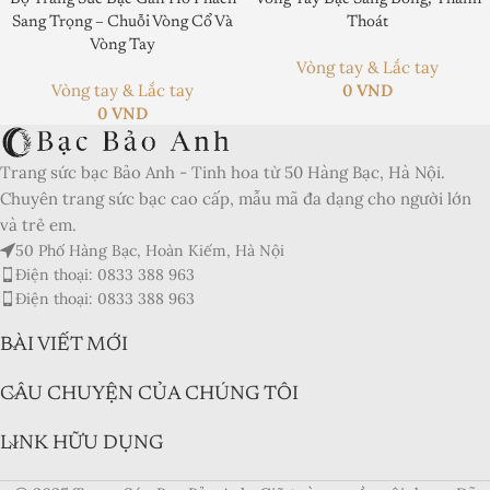
Product SKU:
Sang Trọng – Chuỗi Vòng Cổ Và
Thoát
Vòng Tay
Product Brand:
Vòng tay & Lắc tay
Vòng tay & Lắc tay
0
VND
Product Currency:
0
VND
Price Valid Until:
Trang sức bạc Bảo Anh - Tinh hoa từ 50 Hàng Bạc, Hà Nội.
Product In-Stock:
Chuyên trang sức bạc cao cấp, mẫu mã đa dạng cho người lớn
và trẻ em.
Xếp hạng của biên tập viên:
50 Phố Hàng Bạc, Hoàn Kiếm, Hà Nội
5
Điện thoại: 0833 388 963
Điện thoại: 0833 388 963
BÀI VIẾT MỚI
CÂU CHUYỆN CỦA CHÚNG TÔI
LINK HỮU DỤNG