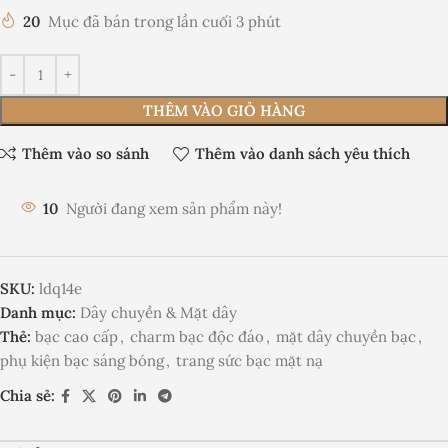
20
Mục đã bán trong lần cuối 3 phút
THÊM VÀO GIỎ HÀNG
Thêm vào so sánh
Thêm vào danh sách yêu thích
10
Người đang xem sản phẩm này!
SKU:
ldq14e
Danh mục:
Dây chuyền & Mặt dây
Thẻ:
bạc cao cấp
,
charm bạc độc đáo
,
mặt dây chuyền bạc
,
phụ kiện bạc sáng bóng
,
trang sức bạc mặt nạ
Chia sẻ: