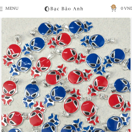
0
MENU
0
VN