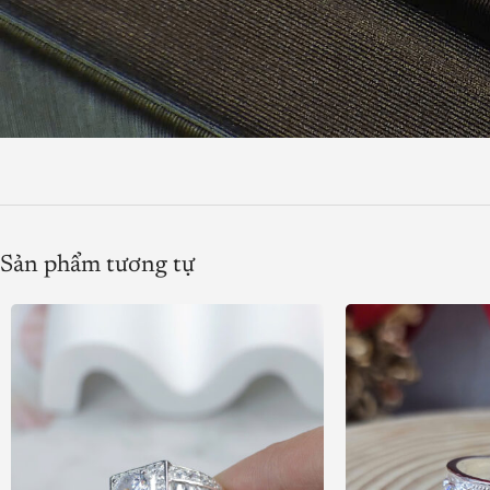
Sản phẩm tương tự
Product SKU:
Product Brand:
Product Currency:
Price Valid Until:
Product In-Stock: