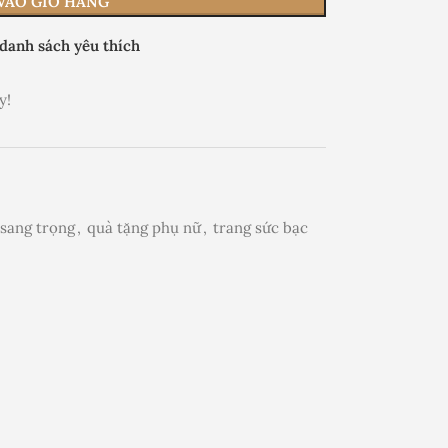
VÀO GIỎ HÀNG
danh sách yêu thích
y!
sang trọng
,
quà tặng phụ nữ
,
trang sức bạc