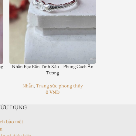
ng
Nhẫn Bạc Rắn Tinh Xảo – Phong Cách Ấn
Nhẫn Bạc Đính Đá
Tượng
Nhẫn
,
Trang sức phong thủy
0
VND
HỮU DỤNG
ch bảo mật
n