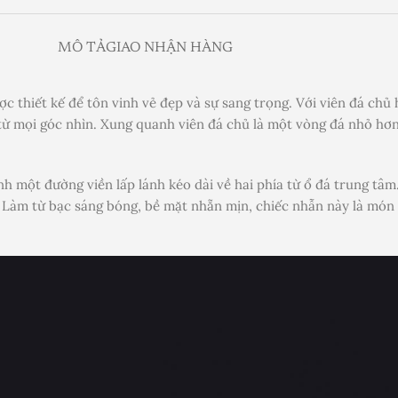
MÔ TẢ
GIAO NHẬN HÀNG
c thiết kế để tôn vinh vẻ đẹp và sự sang trọng. Với viên đá chủ 
từ mọi góc nhìn. Xung quanh viên đá chủ là một vòng đá nhỏ hơn
nh một đường viền lấp lánh kéo dài về hai phía từ ổ đá trung tâm
. Làm từ bạc sáng bóng, bề mặt nhẵn mịn, chiếc nhẫn này là món