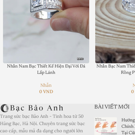
Xếp hạng của biên tập viên:
5
Nhẫn Nam Bạc Thiết Kế Hiện Đại Với Đá
Nhẫn Bạc Nam Thiết
Lấp Lánh
Rồng P
Nhẫn
0
VND
BÀI VIẾT MỚI
Trang sức bạc Bảo Anh - Tinh hoa từ 50
Hướng 
Hàng Bạc, Hà Nội. Chuyên trang sức bạc
Chính 
cao cấp, mẫu mã đa dạng cho người lớn
Tại Cử