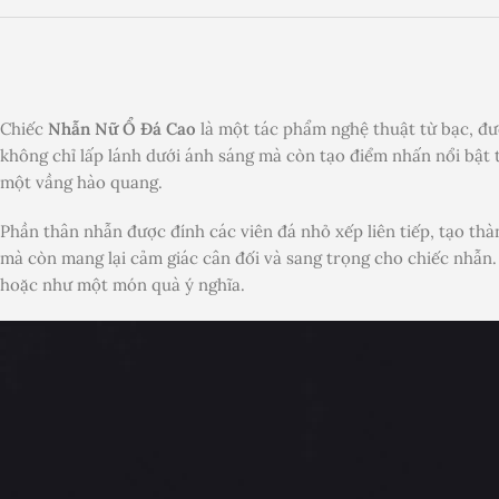
Chiếc
Nhẫn Nữ Ổ Đá Cao
là một tác phẩm nghệ thuật từ bạc, đượ
không chỉ lấp lánh dưới ánh sáng mà còn tạo điểm nhấn nổi bật 
một vầng hào quang.
Phần thân nhẫn được đính các viên đá nhỏ xếp liên tiếp, tạo thà
mà còn mang lại cảm giác cân đối và sang trọng cho chiếc nhẫn
hoặc như một món quà ý nghĩa.