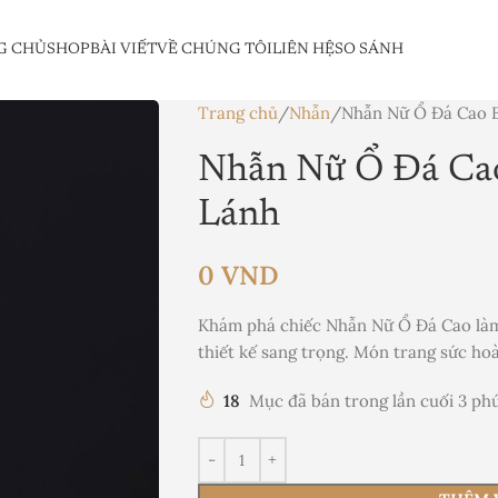
G CHỦ
SHOP
BÀI VIẾT
VỀ CHÚNG TÔI
LIÊN HỆ
SO SÁNH
Trang chủ
Nhẫn
Nhẫn Nữ Ổ Đá Cao 
Nhẫn Nữ Ổ Đá Cao
Lánh
0
VND
Khám phá chiếc Nhẫn Nữ Ổ Đá Cao làm t
thiết kế sang trọng. Món trang sức ho
18
Mục đã bán trong lần cuối 3 ph