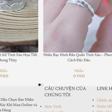
 Kế Tinh Xảo Họa Tiết
Nhẫn Bạc Hình Rắn Quấn Tinh Xảo – Pho
hong Thủy
Cách Độc Đáo
Nhẫn
Nhẫn
0
VND
0
VND
CÂU CHUYỆN CỦA
LINK 
CHÚNG TÔI
Chính sá
Dẫn Chọn Size Nhẫn
Xác Khi Mua Online và
Hoàn tiề
New York
a Hàng