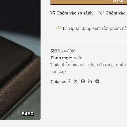
THÊM 
Thêm vào so sánh
Thêm vào 
13
Người đang xem sản phẩm nà
SKU:
aw89l8
Danh mục:
Nhẫn
Thẻ:
nhẫn bạc nữ
,
nhẫn đá quý
,
nhẫn 
cao cấp
Chia sẻ: