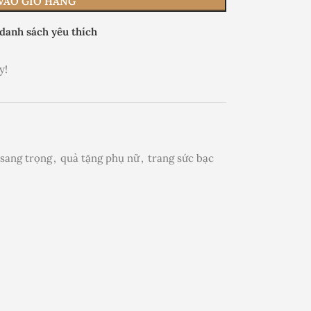
VÀO GIỎ HÀNG
danh sách yêu thích
y!
sang trọng
,
quà tặng phụ nữ
,
trang sức bạc