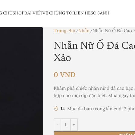
G CHỦ
SHOP
BÀI VIẾT
VỀ CHÚNG TÔI
LIÊN HỆ
SO SÁNH
Trang chủ
Nhẫn
Nhẫn Nữ Ổ Đá Cao B
Nhẫn Nữ Ổ Đá Cao
Xảo
0
VND
Khám phá chiếc nhẫn nữ ổ đá cao bạc s
hợp cho mọi dịp đặc biệt. Mua ngay tạ
14
Mục đã bán trong lần cuối 3 ph