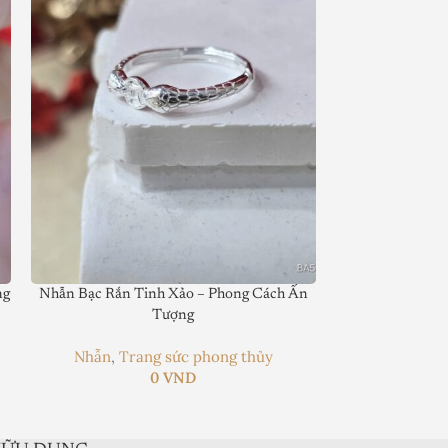
ng
Nhẫn Bạc Rắn Tinh Xảo – Phong Cách Ấn
Nhẫn Bạc Hình 
Tượng
Nhẫn
,
Trang sức phong thủy
0
VND