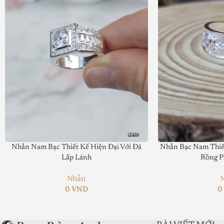
Price Valid Until:
Product In-Stock:
Xếp hạng của biên tập viên:
5
Nhẫn Nam Bạc Thiết Kế Hiện Đại Với Đá
Nhẫn Bạc Nam Thiết
Lấp Lánh
Rồng P
Nhẫn
0
VND