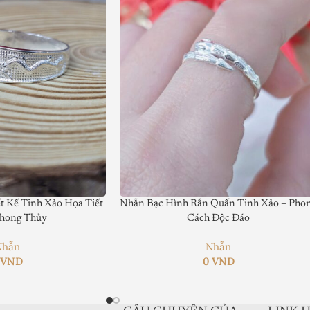
 Kế Tinh Xảo Họa Tiết
Nhẫn Bạc Hình Rắn Quấn Tinh Xảo – Pho
hong Thủy
Cách Độc Đáo
Nhẫn
Nhẫn
0
VND
0
VND