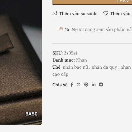
THÊM 
Thêm vào so sánh
Thêm vào 
15
Người đang xem sản phẩm nà
SKU:
3s05zt
Danh mục:
Nhẫn
Thẻ:
nhẫn bạc nữ
,
nhẫn đá quý
,
nhẫn 
cao cấp
Chia sẻ: