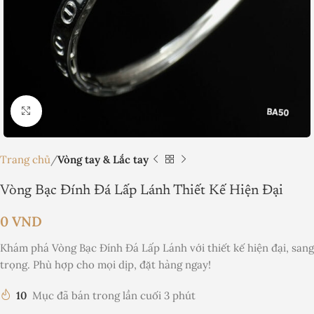
Nhấp để phóng to
Trang chủ
Vòng tay & Lắc tay
Vòng Bạc Đính Đá Lấp Lánh Thiết Kế Hiện Đại
0
VND
Khám phá Vòng Bạc Đính Đá Lấp Lánh với thiết kế hiện đại, sang
trọng. Phù hợp cho mọi dịp, đặt hàng ngay!
10
Mục đã bán trong lần cuối 3 phút