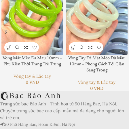
Product SKU:
Vòng Mắt Mèo Đa Màu 10mm –
Vòng Tay Đá Mắt Mèo Đủ Màu
Phụ Kiện Thời Trang Trẻ Trung
10mm – Phong Cách Tối Giản
Product Brand:
Sang Trọng
Vòng tay & Lắc tay
Product Currency:
0
VND
Vòng tay & Lắc tay
0
VND
Price Valid Until:
Product In-Stock:
Trang sức bạc Bảo Anh - Tinh hoa từ 50 Hàng Bạc, Hà Nội.
Chuyên trang sức bạc cao cấp, mẫu mã đa dạng cho người lớn
Xếp hạng của biên tập viên:
và trẻ em.
5
50 Phố Hàng Bạc, Hoàn Kiếm, Hà Nội