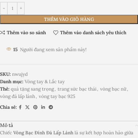
THÊM VÀO GIỎ HÀNG
Thêm vào so sánh
Thêm vào danh sách yêu thích
15
Người đang xem sản phẩm này!
SKU:
nwujyd
Danh mục:
Vòng tay & Lắc tay
Thẻ:
quà tặng sang trọng
,
trang sức bạc thái
,
vòng bạc nữ
,
vòng đá lấp lánh
,
vòng tay bạc 925
Chia sẻ:
Mô tả
Chiếc
Vòng Bạc Đính Đá Lấp Lánh
là sự kết hợp hoàn hảo giữa