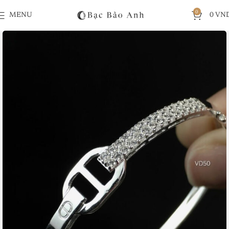
0
MENU
0
VN