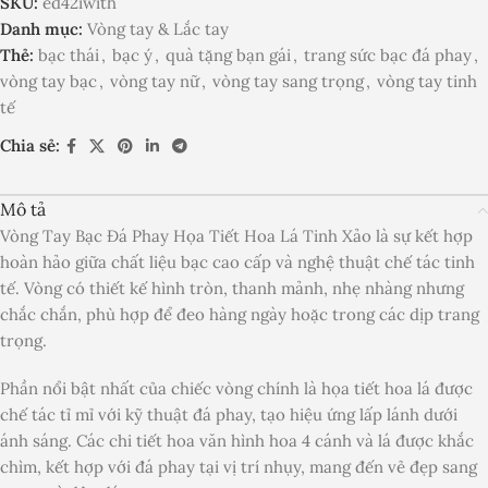
SKU:
ed42iwith
Danh mục:
Vòng tay & Lắc tay
Thẻ:
bạc thái
,
bạc ý
,
quà tặng bạn gái
,
trang sức bạc đá phay
,
vòng tay bạc
,
vòng tay nữ
,
vòng tay sang trọng
,
vòng tay tinh
tế
Chia sẻ:
Mô tả
Vòng Tay Bạc Đá Phay Họa Tiết Hoa Lá Tinh Xảo là sự kết hợp
hoàn hảo giữa chất liệu bạc cao cấp và nghệ thuật chế tác tinh
tế. Vòng có thiết kế hình tròn, thanh mảnh, nhẹ nhàng nhưng
chắc chắn, phù hợp để đeo hàng ngày hoặc trong các dịp trang
trọng.
Phần nổi bật nhất của chiếc vòng chính là họa tiết hoa lá được
chế tác tỉ mỉ với kỹ thuật đá phay, tạo hiệu ứng lấp lánh dưới
ánh sáng. Các chi tiết hoa văn hình hoa 4 cánh và lá được khắc
chìm, kết hợp với đá phay tại vị trí nhụy, mang đến vẻ đẹp sang