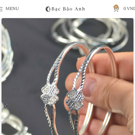
0
MENU
0
VN