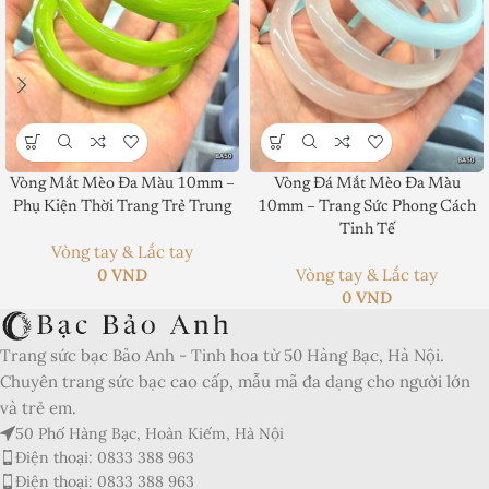
Vòng Mắt Mèo Đa Màu 10mm –
Vòng Đá Mắt Mèo Đa Màu
Product SKU:
Phụ Kiện Thời Trang Trẻ Trung
10mm – Trang Sức Phong Cách
Tinh Tế
Product Brand:
Vòng tay & Lắc tay
0
VND
Vòng tay & Lắc tay
Product Currency:
0
VND
Price Valid Until:
Trang sức bạc Bảo Anh - Tinh hoa từ 50 Hàng Bạc, Hà Nội.
Product In-Stock:
Chuyên trang sức bạc cao cấp, mẫu mã đa dạng cho người lớn
và trẻ em.
Xếp hạng của biên tập viên:
50 Phố Hàng Bạc, Hoàn Kiếm, Hà Nội
5
Điện thoại: 0833 388 963
Điện thoại: 0833 388 963