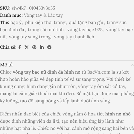
SKU:
s1w4k7_010433v3c35
Danh mục:
Vòng tay & Lắc tay
Thẻ:
bạc ý
,
phụ kiện thời trang
,
quà tặng bạn gái
,
trang sức
bạc đính đá
,
trang sức nữ tính
,
vòng tay bạc 925
,
vòng tay bạc
nữ
,
vòng tay sang trọng
,
vòng tay thanh lịch
Chia sẻ:
Mô tả
Chiếc
vòng tay bạc nữ đính đá hình nơ
từ BacVn.com là sự kết
hợp hoàn hảo giữa vẻ đẹp tinh tế và sự sang trọng. Với thiết kế
khung cứng, hình dạng gần như tròn, vòng tay ôm sát cổ tay,
mang lại cảm giác thoải mái khi đeo. Bề mặt bạc được mài phẳng
kỹ lưỡng, tạo độ sáng bóng và lấp lánh dưới ánh sáng.
Điểm nhấn đặc biệt của chiếc vòng nằm ở họa tiết
hình nơ nhỏ
được đính những viên đá li ti, tạo nên hiệu ứng lấp lánh như
những hạt pha lê. Chiếc nơ với hai cánh mở rộng sang hai bên và