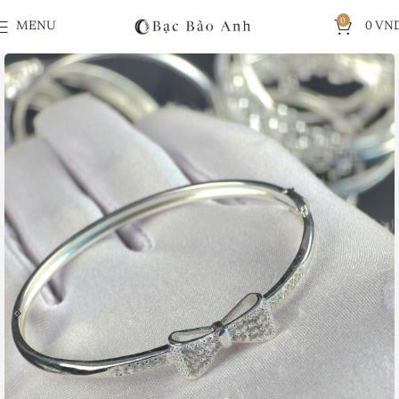
0
MENU
0
VN