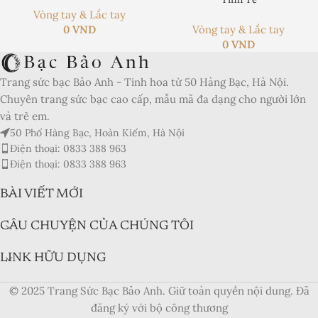
Tinh Tế
Vòng tay & Lắc tay
Product Currency:
0
VND
Vòng tay & Lắc tay
0
VND
Price Valid Until:
Product In-Stock:
Trang sức bạc Bảo Anh - Tinh hoa từ 50 Hàng Bạc, Hà Nội.
Chuyên trang sức bạc cao cấp, mẫu mã đa dạng cho người lớn
Xếp hạng của biên tập viên:
và trẻ em.
5
50 Phố Hàng Bạc, Hoàn Kiếm, Hà Nội
Điện thoại: 0833 388 963
Điện thoại: 0833 388 963
BÀI VIẾT MỚI
CÂU CHUYỆN CỦA CHÚNG TÔI
LINK HỮU DỤNG
© 2025 Trang Sức Bạc Bảo Anh. Giữ toàn quyền nội dung. Đã
đăng ký với bộ công thương