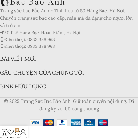
Product In-Stock:
Trang sức bạc Bảo Anh - Tinh hoa từ 50 Hàng Bạc, Hà Nội.
Xếp hạng của biên tập viên:
Chuyên trang sức bạc cao cấp, mẫu mã đa dạng cho người lớn
5
và trẻ em.
50 Phố Hàng Bạc, Hoàn Kiếm, Hà Nội
Điện thoại: 0833 388 963
Điện thoại: 0833 388 963
BÀI VIẾT MỚI
CÂU CHUYỆN CỦA CHÚNG TÔI
LINK HỮU DỤNG
© 2025 Trang Sức Bạc Bảo Anh. Giữ toàn quyền nội dung. Đã
đăng ký với bộ công thương
0