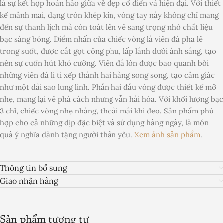
là sự kết hợp hoàn hảo giữa vẻ đẹp cổ điển và hiện đại. Với thiết
kế mảnh mai, dạng tròn khép kín, vòng tay này không chỉ mang
đến sự thanh lịch mà còn toát lên vẻ sang trọng nhờ chất liệu
bạc sáng bóng. Điểm nhấn của chiếc vòng là viên đá pha lê
trong suốt, được cắt gọt công phu, lấp lánh dưới ánh sáng, tạo
nên sự cuốn hút khó cưỡng. Viên đá lớn được bao quanh bởi
những viên đá li ti xếp thành hai hàng song song, tạo cảm giác
như một dải sao lung linh. Phần hai đầu vòng được thiết kế mở
nhẹ, mang lại vẻ phá cách nhưng vẫn hài hòa. Với khối lượng bạc
3 chỉ, chiếc vòng nhẹ nhàng, thoải mái khi đeo. Sản phẩm phù
hợp cho cả những dịp đặc biệt và sử dụng hàng ngày, là món
quà ý nghĩa dành tặng người thân yêu.
Xem ảnh sản phẩm
.
Thông tin bổ sung
Giao nhận hàng
Sản phẩm tương tự