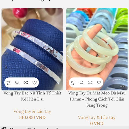
Product SKU:
Product Brand:
Vòng Tay Bạc Nữ Tinh Tế Thiết
Vòng Tay Đá Mắt Mèo Đủ Màu
Kế Hiện Đại
10mm – Phong Cách Tối Giản
Product Currency:
Sang Trọng
Vòng tay & Lắc tay
510.000
VND
Vòng tay & Lắc tay
Price Valid Until:
0
VND