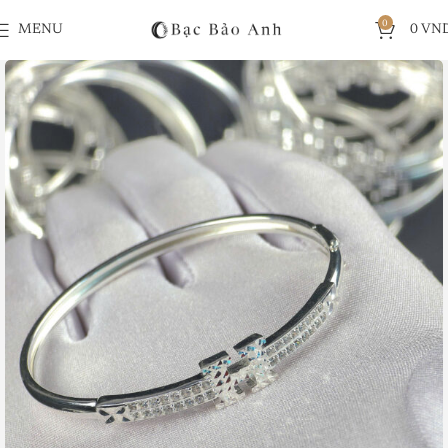
0
MENU
0
VN