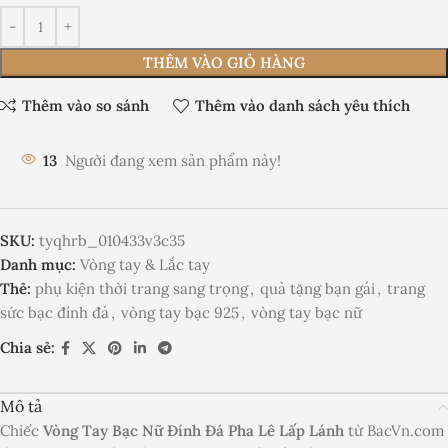
THÊM VÀO GIỎ HÀNG
Thêm vào so sánh
Thêm vào danh sách yêu thích
13
Người đang xem sản phẩm này!
SKU:
tyqhrb_010433v3c35
Danh mục:
Vòng tay & Lắc tay
Thẻ:
phụ kiện thời trang sang trọng
,
quà tặng bạn gái
,
trang
sức bạc đính đá
,
vòng tay bạc 925
,
vòng tay bạc nữ
Chia sẻ:
Mô tả
Chiếc
Vòng Tay Bạc Nữ Đính Đá Pha Lê Lấp Lánh
từ BacVn.com