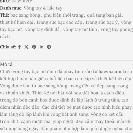
SKU:
0a3zbfvte
Danh mục:
Vòng tay & Lắc tay
Thẻ:
bạc sáng bóng
,
phụ kiện thời trang
,
quà tặng bạn gái
,
thiết kế hiện đại
,
trang sức bạc cao cấp
,
trang sức bạc ý
,
vòng
tay bạc nữ
,
vòng tay đính đá
,
vòng tay nữ tính
,
vòng tay phong
cách
Chia sẻ:
Mô tả
Chiếc vòng tay bạc nữ đính đá phay tinh xảo từ
bacvn.com
là sự
kết hợp hoàn hảo giữa chất liệu bạc cao cấp và thiết kế hiện đại.
Vòng được làm từ bạc sáng bóng, mang đến vẻ đẹp sang trọng
và thuần khiết. Thiết kế nổi bật với họa tiết hoa lá cách điệu,
trong đó bốn cánh hoa được đính đá lấp lánh ở trung tâm, tạo
điểm nhấn độc đáo. Các chi tiết bề mặt được tạo hình kiểu phay,
làm tăng độ lấp lánh khi vòng bắt ánh sáng. Vòng có kết cấu
tròn khít, cạnh mượt mà, giúp người đeo cảm thấy thoải mái khi
sử dụng hàng ngày. Sản phẩm phù hợp làm quà tặng ý nghĩa cho