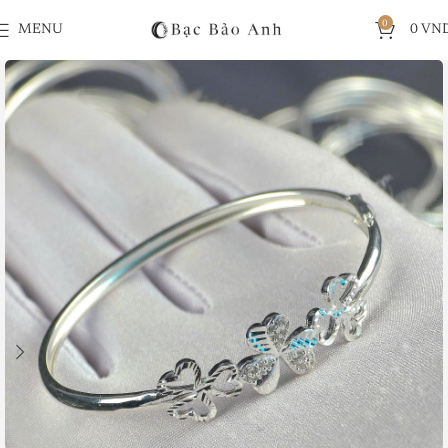
0
MENU
0
VN