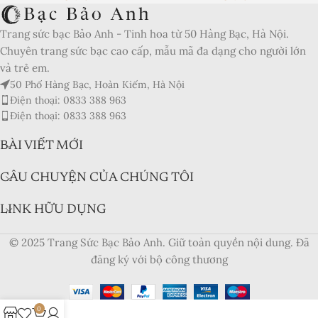
Product Currency:
Trang sức bạc Bảo Anh - Tinh hoa từ 50 Hàng Bạc, Hà Nội.
Price Valid Until:
Chuyên trang sức bạc cao cấp, mẫu mã đa dạng cho người lớn
Product In-Stock:
và trẻ em.
50 Phố Hàng Bạc, Hoàn Kiếm, Hà Nội
Xếp hạng của biên tập viên:
Điện thoại: 0833 388 963
5
Điện thoại: 0833 388 963
BÀI VIẾT MỚI
CÂU CHUYỆN CỦA CHÚNG TÔI
LINK HỮU DỤNG
© 2025 Trang Sức Bạc Bảo Anh. Giữ toàn quyền nội dung. Đã
đăng ký với bộ công thương
0