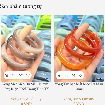
Sản phẩm tương tự
Vòng Mắt Mèo Đủ Màu 10mm –
Vòng Tay Bạc Mắt Mèo Đủ Màu
Product SKU:
Phụ Kiện Thời Trang Tinh Tế
10mm
Product Brand:
Vòng tay & Lắc tay
Vòng tay & Lắc tay
0
VND
0
VND