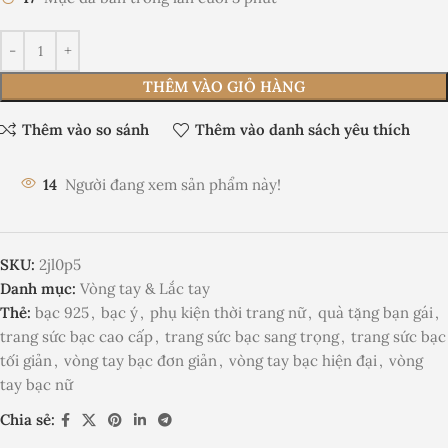
THÊM VÀO GIỎ HÀNG
Thêm vào so sánh
Thêm vào danh sách yêu thích
14
Người đang xem sản phẩm này!
SKU:
2jl0p5
Danh mục:
Vòng tay & Lắc tay
Thẻ:
bạc 925
,
bạc ý
,
phụ kiện thời trang nữ
,
quà tặng bạn gái
,
trang sức bạc cao cấp
,
trang sức bạc sang trọng
,
trang sức bạc
tối giản
,
vòng tay bạc đơn giản
,
vòng tay bạc hiện đại
,
vòng
tay bạc nữ
Chia sẻ: