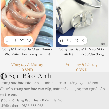
Vòng Mắt Mèo Đủ Màu 10mm –
Vòng Tay Bạc Mắt Mèo Mở –
Product SKU:
Phụ Kiện Thời Trang Tinh Tế
Thiết Kế Tinh Xảo Vân Sóng
Product Brand:
Vòng tay & Lắc tay
Vòng tay & Lắc tay
0
VND
0
VND
Product Currency:
Trang sức bạc Bảo Anh - Tinh hoa từ 50 Hàng Bạc, Hà Nội.
Price Valid Until:
Chuyên trang sức bạc cao cấp, mẫu mã đa dạng cho người lớn
Product In-Stock:
và trẻ em.
50 Phố Hàng Bạc, Hoàn Kiếm, Hà Nội
Xếp hạng của biên tập viên:
Điện thoại: 0833 388 963