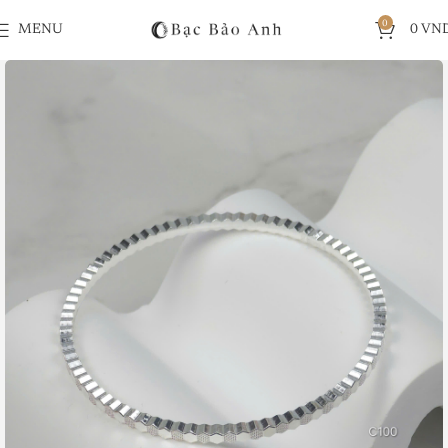
0
MENU
0
VN