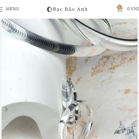
0
MENU
0
VN