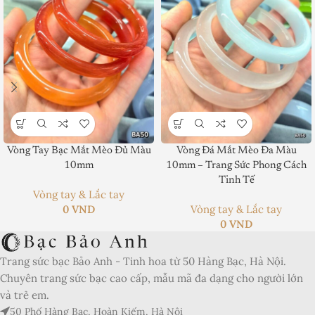
Product SKU:
Product Brand:
Vòng Tay Bạc Mắt Mèo Đủ Màu
Vòng Đá Mắt Mèo Đa Màu
10mm
10mm – Trang Sức Phong Cách
Product Currency:
Tinh Tế
Vòng tay & Lắc tay
0
VND
Vòng tay & Lắc tay
Price Valid Until:
0
VND
Product In-Stock:
Trang sức bạc Bảo Anh - Tinh hoa từ 50 Hàng Bạc, Hà Nội.
Xếp hạng của biên tập viên:
Chuyên trang sức bạc cao cấp, mẫu mã đa dạng cho người lớn
5
và trẻ em.
50 Phố Hàng Bạc, Hoàn Kiếm, Hà Nội