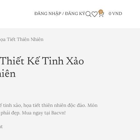
0
ĐĂNG NHẬP / ĐĂNG KÝ
0
VND
ọa Tiết Thiên Nhiên
Thiết Kế Tinh Xảo
hiên
 tinh xảo, họa tiết thiên nhiên độc đáo. Món
 phái đẹp. Mua ngay tại Bacvn!
út