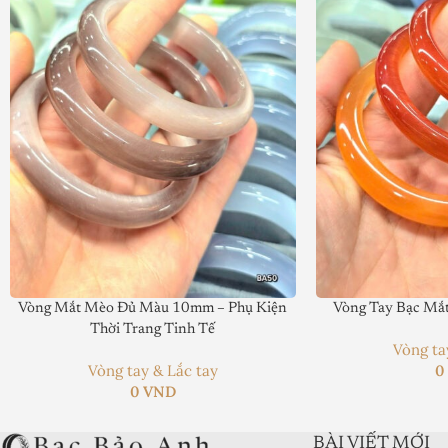
Price Valid Until:
Product In-Stock:
Xếp hạng của biên tập viên:
5
Vòng Mắt Mèo Đủ Màu 10mm – Phụ Kiện
Vòng Tay Bạc M
Thời Trang Tinh Tế
Vòng ta
Vòng tay & Lắc tay
0
VND
BÀI VIẾT MỚI