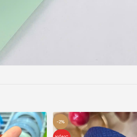
-2%
NÓNG