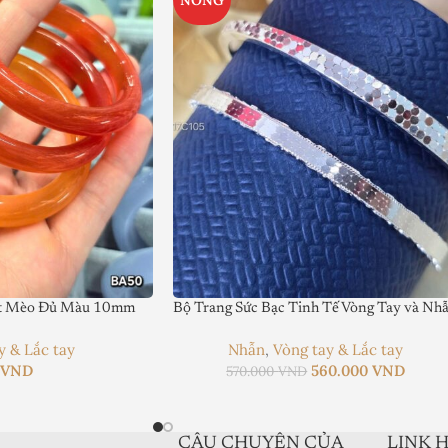
ắt Mèo Đủ Màu 10mm
Bộ Trang Sức Bạc Tinh Tế Vòng Tay và Nh
y & Lắc tay
Nhẫn
,
Vòng tay & Lắc tay
0
VND
560.000
VND
570.000
VND
CÂU CHUYỆN CỦA
LINK 