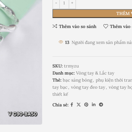
THÊM 
Thêm vào so sánh
Thêm vào 
13
Người đang xem sản phẩm nà
SKU:
trmyzu
Danh mục:
Vòng tay & Lắc tay
Thẻ:
bạc sáng bóng
,
phụ kiện thời tra
tay bạc
,
vòng tay đeo tay
,
vòng tay họ
thiết kế
Chia sẻ: