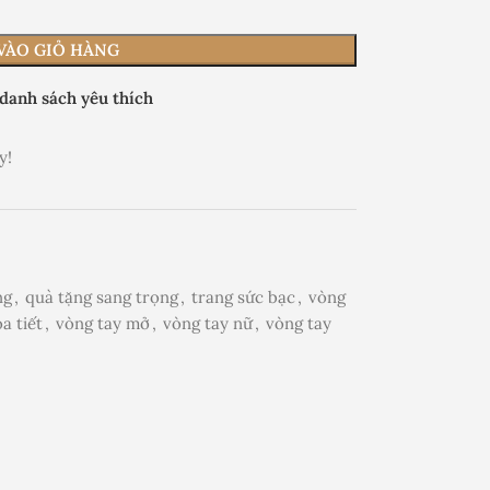
VÀO GIỎ HÀNG
danh sách yêu thích
y!
ng
,
quà tặng sang trọng
,
trang sức bạc
,
vòng
a tiết
,
vòng tay mở
,
vòng tay nữ
,
vòng tay