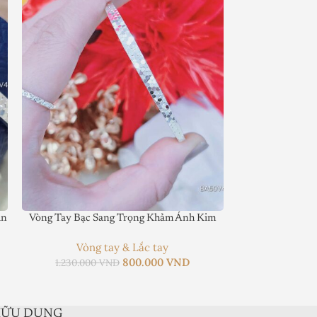
ẫn
Vòng Tay Bạc Sang Trọng Khảm Ánh Kim
Bộ Vòng Tay Bạ
Sa
Vòng tay & Lắc tay
800.000
VND
Vòng
1.230.000
VND
6
HỮU DỤNG