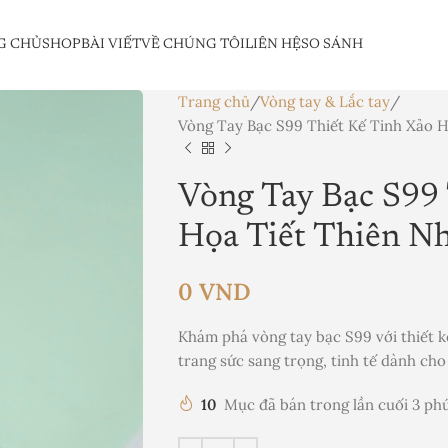
G CHỦ
SHOP
BÀI VIẾT
VỀ CHÚNG TÔI
LIÊN HỆ
SO SÁNH
Trang chủ
Vòng tay & Lắc tay
Vòng Tay Bạc S99 Thiết Kế Tinh Xảo H
Vòng Tay Bạc S99 
Họa Tiết Thiên N
0
VND
Khám phá vòng tay bạc S99 với thiết kế
trang sức sang trọng, tinh tế dành cho
10
Mục đã bán trong lần cuối 3 ph