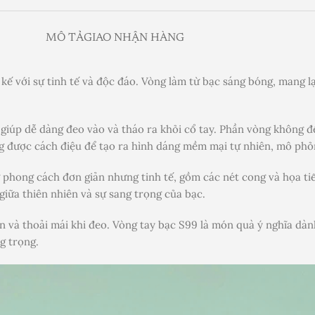
MÔ TẢ
GIAO NHẬN HÀNG
kế với sự tinh tế và độc đáo. Vòng làm từ bạc sáng bóng, mang lạ
giúp dễ dàng đeo vào và tháo ra khỏi cổ tay. Phần vòng không đ
g được cách điệu để tạo ra hình dáng mềm mại tự nhiên, mô phỏ
phong cách đơn giản nhưng tinh tế, gồm các nét cong và họa tiế
iữa thiên nhiên và sự sang trọng của bạc.
và thoải mái khi đeo. Vòng tay bạc S99 là món quà ý nghĩa dành
g trọng.