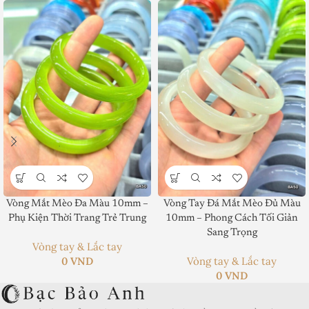
Vòng Mắt Mèo Đa Màu 10mm –
Vòng Tay Đá Mắt Mèo Đủ Màu
Phụ Kiện Thời Trang Trẻ Trung
10mm – Phong Cách Tối Giản
Product SKU:
Sang Trọng
Vòng tay & Lắc tay
Product Brand:
0
VND
Vòng tay & Lắc tay
0
VND
Product Currency: