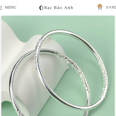
0
MENU
0
VN