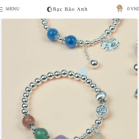
0
MENU
0
VN