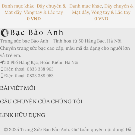
Danh mục khác
,
Dây chuyền &
Danh mục khác
,
Dây chuyền &
Mặt dây
,
Vòng tay & Lắc tay
Mặt dây
,
Vòng tay & Lắc tay
0
VND
0
VND
Trang sức bạc Bảo Anh - Tinh hoa từ 50 Hàng Bạc, Hà Nội.
Chuyên trang sức bạc cao cấp, mẫu mã đa dạng cho người lớn
và trẻ em.
50 Phố Hàng Bạc, Hoàn Kiếm, Hà Nội
Điện thoại: 0833 388 963
Điện thoại: 0833 388 963
BÀI VIẾT MỚI
CÂU CHUYỆN CỦA CHÚNG TÔI
LINK HỮU DỤNG
© 2025 Trang Sức Bạc Bảo Anh. Giữ toàn quyền nội dung. Đã