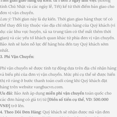
Thời gian giao hàng dự kiến: từ 1 đến 3 ngày làm việc
(không
tính Chủ Nhật và các ngày lễ, Tết) kể từ thời điểm bàn giao cho
đơn vị vận chuyển.
Lưu ý:
Thời gian này là dự kiến. Thời gian giao hàng thực tế có
thể thay đổi tùy thuộc vào địa chỉ nhận hàng của Quý khách (ví
dụ: các khu vực huyện, xã xa trung tâm có thể mất thêm thời
gian) và các yếu tố khách quan khác từ phía đơn vị vận chuyển.
Bảo Anh sẽ luôn nỗ lực để hàng hóa đến tay Quý khách sớm
nhất.
3. Phí Vận Chuyển:
Phí vận chuyển sẽ được tính tự động dựa trên địa chỉ nhận hàng
và biểu phí của đơn vị vận chuyển. Mức phí cụ thể sẽ được hiển
thị rõ ràng ở bước thanh toán cuối cùng khi Quý khách đặt
hàng trên website vangbacvn.com.
Ưu đãi:
Bảo Anh áp dụng
miễn phí vận chuyển
toàn quốc cho
các đơn hàng có giá trị từ
[Điền số tiền cụ thể, VD: 500.000
VNĐ]
trở lên.
4. Theo Dõi Đơn Hàng:
Quý khách sẽ nhận được mã vận đơn