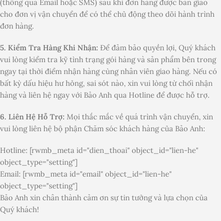
(thông qua Email hoặc SMS) sau khi đơn hàng được bàn giao
cho đơn vị vận chuyển để có thể chủ động theo dõi hành trình
đơn hàng.
5. Kiểm Tra Hàng Khi Nhận:
Để đảm bảo quyền lợi, Quý khách
vui lòng kiểm tra kỹ tình trạng gói hàng và sản phẩm bên trong
ngay tại thời điểm nhận hàng cùng nhân viên giao hàng. Nếu có
bất kỳ dấu hiệu hư hỏng, sai sót nào, xin vui lòng từ chối nhận
hàng và liên hệ ngay với Bảo Anh qua Hotline để được hỗ trợ.
6. Liên Hệ Hỗ Trợ:
Mọi thắc mắc về quá trình vận chuyển, xin
vui lòng liên hệ bộ phận Chăm sóc khách hàng của Bảo Anh:
Hotline: [rwmb_meta id="dien_thoai" object_id="lien-he"
object_type="setting"]
Email: [rwmb_meta id="email" object_id="lien-he"
object_type="setting"]
Bảo Anh xin chân thành cảm ơn sự tin tưởng và lựa chọn của
Quý khách!