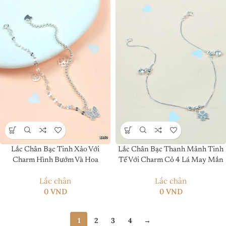
Lắc Chân Bạc Tinh Xảo Với
Lắc Chân Bạc Thanh Mảnh Tinh
Charm Hình Bướm Và Hoa
Tế Với Charm Cỏ 4 Lá May Mắn
Lắc chân
Lắc chân
0
VND
0
VND
1
2
3
4
→